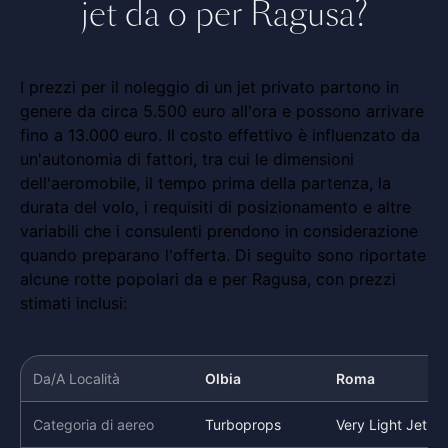
jet da o per Ragusa?
I prezzi per il noleggio di un jet privato partono in
genere da circa 5.500 euro all'ora e possono arrivare
fino a 13.000 euro. Il costo effettivo è influenzato da
un'autonomia di fattori, tra cui le dimensioni
dell'aeromobile, il tempo prima della partenza, la
durata del volo, i requisiti di posizionamento e altre
variabili che i consulenti prendono in considerazione
quando preparano l'offerta. Di seguito sono riportate
alcune rotte popolari da e per Ragusa, con prezzi
stimati inclusi:
Da/A Località
Olbia
Roma
Categoria di aereo
Turboprops
Very Light Jet