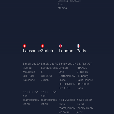
Elicotteri
Carriera
Area
stampa
Lausanne
Zurich
London
Paris
Simply Jet SA
Simply Jet AG
Simply Jet UK
SIMPLY JET
Rue du
Selnaustrasse
Limited
FRANCE
Maupas 2
5
One
91 rue du
CH-1004
CH-8001
Bartholomew
Faubourg
Lausanne
Zurich
Close
Saint Honoré
UK-LONDON
FR-75008
EC1A 7BL
Paris
+41 414 104
+41 414 104
414
414
team@simply-
team@simply-
+44 208 068
+33 1 88 80
jet.ch
jet.ch
5555
35 63
team@simply-
team@simply-
jet.co.uk
jet.fr