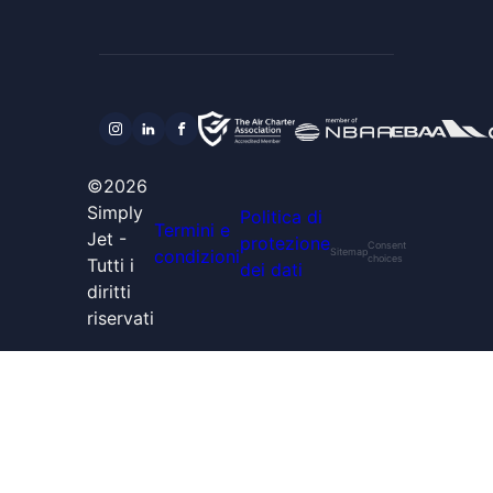
©2026
Simply
Politica di
Termini e
Jet -
protezione
Consent
condizioni
Sitemap
choices
Tutti i
dei dati
diritti
riservati