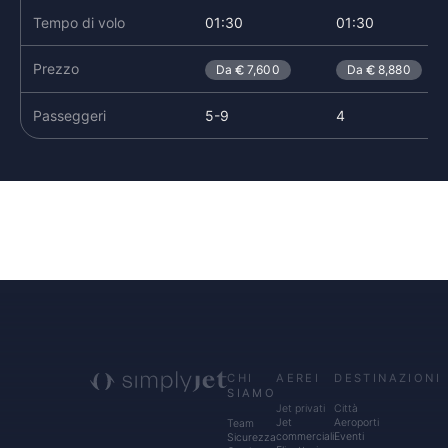
Tempo di volo
01:30
01:30
Prezzo
Da
7,600
Da
8,880
Passeggeri
5-9
4
CHI
AEREI
DESTINAZIONI
SIAMO
Jet privati
Città
Jet
Aeroporti
Team
commerciali
Eventi
Sicurezza