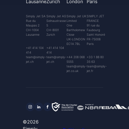
Lausanne
Zurich
London
Paris
Simply Jet SA
Simply Jet AG
Simply Jet UK
SIMPLY JET
Rue du
Selnaustrasse
Limited
FRANCE
Maupas 2
5
One
91 rue du
CH-1004
CH-8001
Bartholomew
Faubourg
Lausanne
Zurich
Close
Saint Honoré
UK-LONDON
FR-75008
EC1A 7BL
Paris
+41 414 104
+41 414 104
414
414
team@simply-
team@simply-
+44 208 068
+33 1 88 80
jet.ch
jet.ch
5555
35 63
team@simply-
team@simply-
jet.co.uk
jet.fr
©2026
Simply