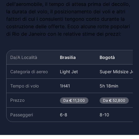
dell'aeromobile, il tempo di attesa prima del decollo,
la durata del volo, il posizionamento dei voli e altri
fattori di cui i consulenti tengono conto durante la
costruzione delle offerte. Ecco alcune rotte popolari
di Rio de Janeiro con le relative stime dei prezzi:
Da/A Località
Brasilia
Bogotà
Categoria di aereo
Light Jet
Super Midsize Jet
Tempo di volo
1H41
5h 18min
Prezzo
Da
11,300
Da
52,800
Passeggeri
6-8
8-10