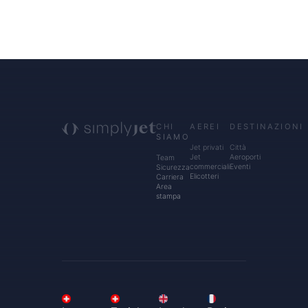
CHI
AEREI
DESTINAZIONI
SIAMO
Jet privati
Città
Jet
Aeroporti
Team
commerciali
Eventi
Sicurezza
Elicotteri
Carriera
Area
stampa