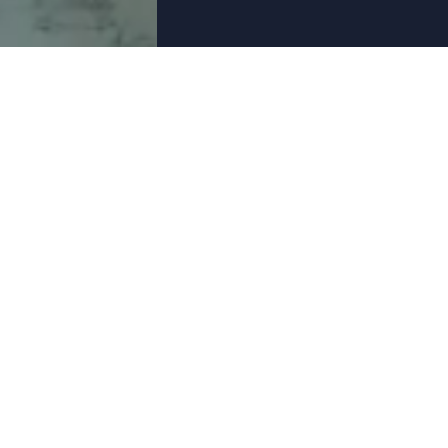
CHI SIAMO
AEREI
Team
Jet privati
Sicurezza
Jet commerciali
Carriera
Elicotteri
Area stampa