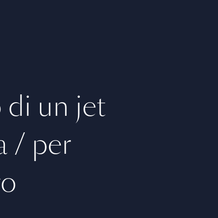
di un jet
a / per
go