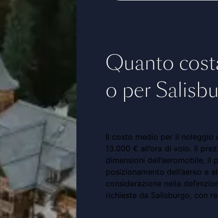
Quanto costa
o per Salisb
Il costo medio per il noleggio 
13.000 € all’ora di volo. Il pre
dimensioni dell’aeromobile, il p
posizionamento dell’aereo e al
considerazione nella definizion
richieste da Salisburgo, con re