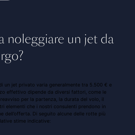
 noleggiare un jet da
urgo?
di un jet privato varia generalmente tra 5.500 € e
zzo effettivo dipende da diversi fattori, come le
reavviso per la partenza, la durata del volo, il
tri elementi che i nostri consulenti prendono in
e dell’offerta. Di seguito alcune delle rotte più
lative stime indicative: