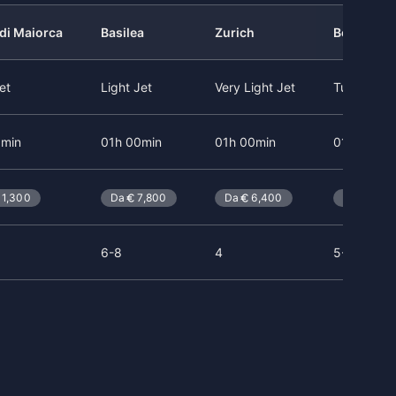
di Maiorca
Basilea
Zurich
Berlino
et
Light Jet
Very Light Jet
Turboprop
0min
01h 00min
01h 00min
01h 20min
11,300
Da
7,800
Da
6,400
Da
5,80
6-8
4
5-9