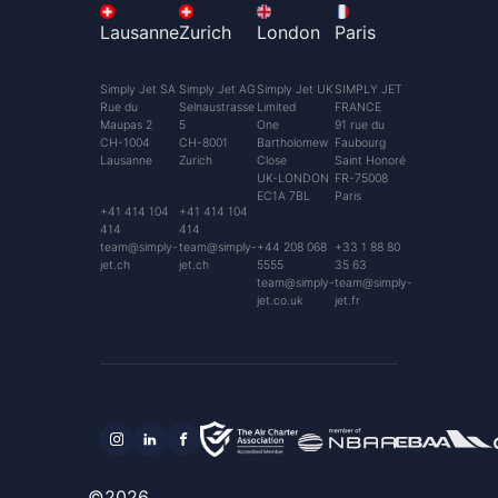
Lausanne
Zurich
London
Paris
Simply Jet SA
Simply Jet AG
Simply Jet UK
SIMPLY JET
Rue du
Selnaustrasse
Limited
FRANCE
Maupas 2
5
One
91 rue du
CH-1004
CH-8001
Bartholomew
Faubourg
Lausanne
Zurich
Close
Saint Honoré
UK-LONDON
FR-75008
EC1A 7BL
Paris
+41 414 104
+41 414 104
414
414
team@simply-
team@simply-
+44 208 068
+33 1 88 80
jet.ch
jet.ch
5555
35 63
team@simply-
team@simply-
jet.co.uk
jet.fr
©2026