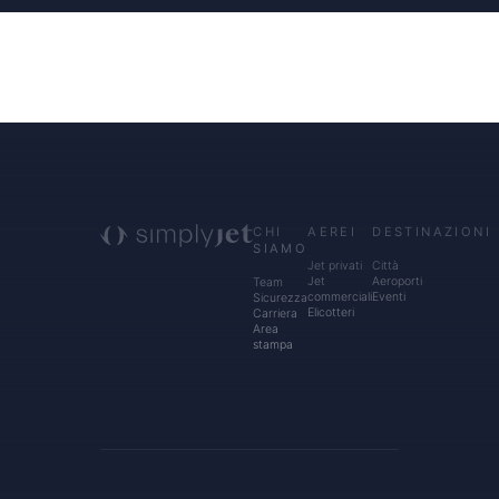
CHI
AEREI
DESTINAZIONI
SIAMO
Jet privati
Città
Jet
Aeroporti
Team
commerciali
Eventi
Sicurezza
Elicotteri
Carriera
Area
stampa