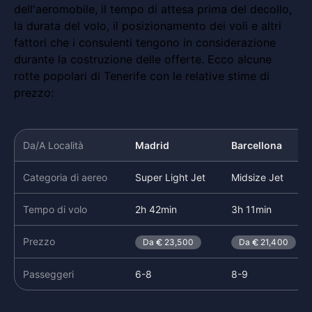
dell'aeromobile, il tempo di attesa prima del decollo,
la durata del volo, il posizionamento dei voli e altri
fattori che i consulenti tengono in considerazione
durante la costruzione delle offerte. Ecco alcune
rotte popolari di Tenerife con le relative stime di
prezzo:
Da/A Località
Madrid
Barcellona
Categoria di aereo
Super Light Jet
Midsize Jet
Tempo di volo
2h 42min
3h 11min
Prezzo
Da
23,500
Da
21,400
Passeggeri
6-8
8-9