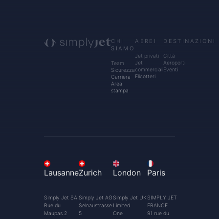
CHI
AEREI
DESTINAZIONI
SIAMO
Jet privati
Città
Jet
Aeroporti
Team
commerciali
Eventi
Sicurezza
Elicotteri
Carriera
Area
stampa
Lausanne
Zurich
London
Paris
Simply Jet SA
Simply Jet AG
Simply Jet UK
SIMPLY JET
Rue du
Selnaustrasse
Limited
FRANCE
Maupas 2
5
One
91 rue du