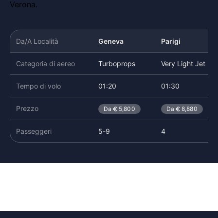
Verona.
Da/A Località
Geneva
Parigi
Categoria di aereo
Turboprops
Very Light Jet
Tempo di volo
01:20
01:30
Prezzo
Da
5,800
Da
8,880
Passeggeri
5-9
4