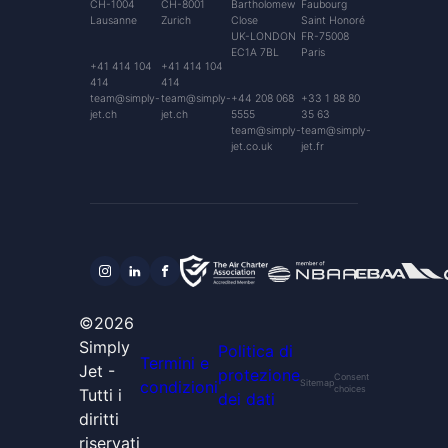
CH-1004
CH-8001
Bartholomew
Faubourg
Lausanne
Zurich
Close
Saint Honoré
UK-LONDON
FR-75008
EC1A 7BL
Paris
+41 414 104
+41 414 104
414
414
team@simply-
team@simply-
+44 208 068
+33 1 88 80
jet.ch
jet.ch
5555
35 63
team@simply-
team@simply-
jet.co.uk
jet.fr
©2026
Simply
Politica di
Termini e
Jet -
protezione
Consent
condizioni
Sitemap
choices
Tutti i
dei dati
diritti
riservati