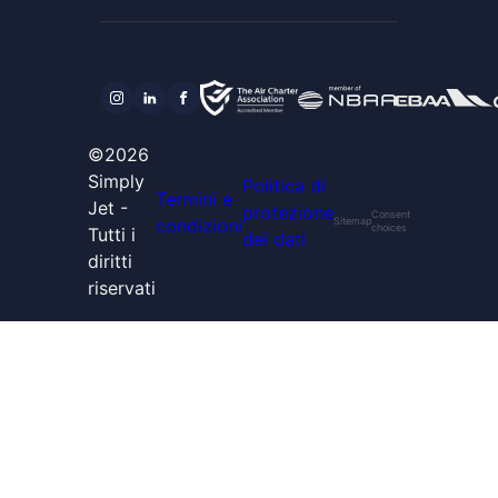
©2026
Simply
Politica di
Termini e
Jet -
protezione
Consent
condizioni
Sitemap
choices
Tutti i
dei dati
diritti
riservati