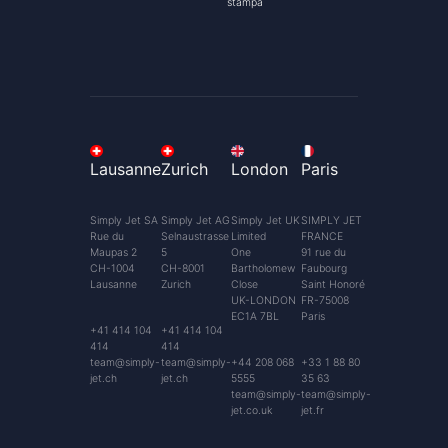
stampa
Lausanne
Zurich
London
Paris
Simply Jet SA
Simply Jet AG
Simply Jet UK
SIMPLY JET
Rue du
Selnaustrasse
Limited
FRANCE
Maupas 2
5
One
91 rue du
CH-1004
CH-8001
Bartholomew
Faubourg
Lausanne
Zurich
Close
Saint Honoré
UK-LONDON
FR-75008
EC1A 7BL
Paris
+41 414 104
+41 414 104
414
414
team@simply-
team@simply-
+44 208 068
+33 1 88 80
jet.ch
jet.ch
5555
35 63
team@simply-
team@simply-
jet.co.uk
jet.fr