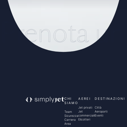
Prenota un
CHI
AEREI
DESTINAZIONI
SIAMO
Jet privati
Città
Jet
Aeroporti
Team
commerciali
Eventi
Sicurezza
Elicotteri
Carriera
Area