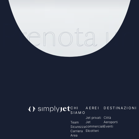
Prenota un
CHI
AEREI
DESTINAZIONI
SIAMO
Jet privati
Città
Jet
Aeroporti
Team
commerciali
Eventi
Sicurezza
Elicotteri
Carriera
Area