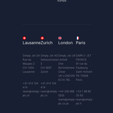
stampa
Lausanne
Zurich
London
Paris
Simply Jet SA
Simply Jet AG
Simply Jet UK
SIMPLY JET
Rue du
Selnaustrasse
Limited
FRANCE
Maupas 2
5
One
91 rue du
CH-1004
CH-8001
Bartholomew
Faubourg
Lausanne
Zurich
Close
Saint Honoré
UK-LONDON
FR-75008
EC1A 7BL
Paris
+41 414 104
+41 414 104
414
414
team@simply-
team@simply-
+44 208 068
+33 1 88 80
jet.ch
jet.ch
5555
35 63
team@simply-
team@simply-
jet.co.uk
jet.fr