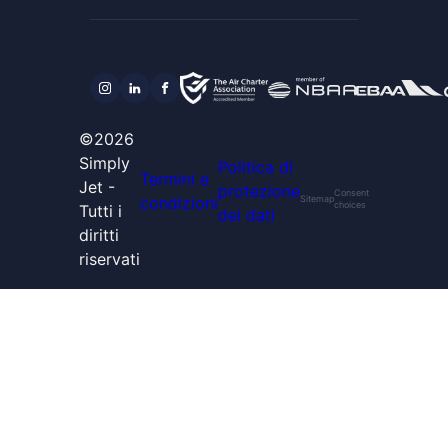
©2026
Simply
Politica di
Termini e
Jet -
protezione
Consent
condizioni
Sitemap
choices
Tutti i
dei dati
diritti
riservati