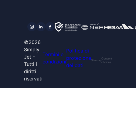
©2026
Simply
Politica di
Termini e
Jet -
protezione
Consent
condizioni
Sitemap
choices
Tutti i
dei dati
diritti
riservati