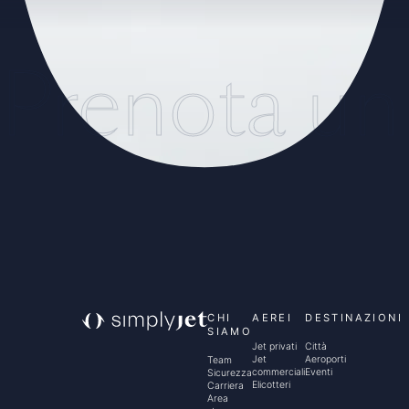
Prenota un
CHI
AEREI
DESTINAZIONI
SIAMO
Jet privati
Città
Jet
Aeroporti
Team
commerciali
Eventi
Sicurezza
Elicotteri
Carriera
Area