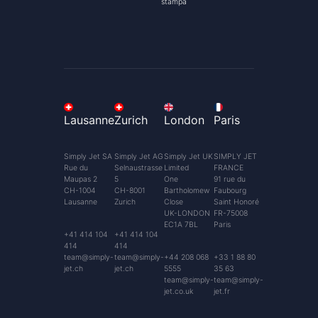
stampa
Lausanne
Zurich
London
Paris
Simply Jet SA
Simply Jet AG
Simply Jet UK
SIMPLY JET
Rue du
Selnaustrasse
Limited
FRANCE
Maupas 2
5
One
91 rue du
CH-1004
CH-8001
Bartholomew
Faubourg
Lausanne
Zurich
Close
Saint Honoré
UK-LONDON
FR-75008
EC1A 7BL
Paris
+41 414 104
+41 414 104
414
414
team@simply-
team@simply-
+44 208 068
+33 1 88 80
jet.ch
jet.ch
5555
35 63
team@simply-
team@simply-
jet.co.uk
jet.fr