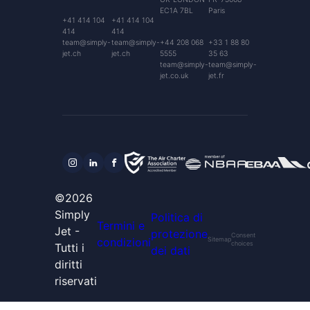
EC1A 7BL
Paris
+41 414 104
+41 414 104
414
414
team@simply-
team@simply-
+44 208 068
+33 1 88 80
jet.ch
jet.ch
5555
35 63
team@simply-
team@simply-
jet.co.uk
jet.fr
©2026
Simply
Politica di
Termini e
Jet -
protezione
Consent
condizioni
Sitemap
choices
Tutti i
dei dati
diritti
riservati