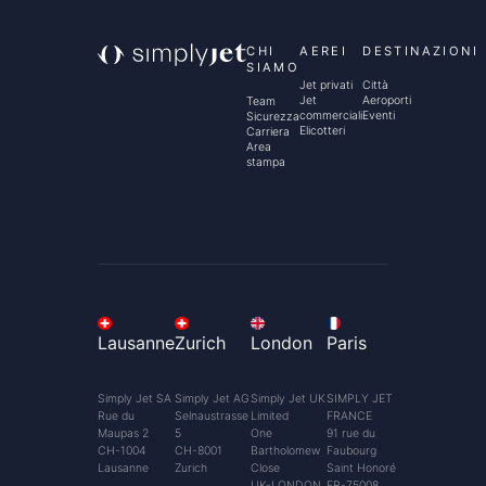
CHI
AEREI
DESTINAZIONI
SIAMO
Jet privati
Città
Jet
Aeroporti
Team
commerciali
Eventi
Sicurezza
Elicotteri
Carriera
Area
stampa
Lausanne
Zurich
London
Paris
Simply Jet SA
Simply Jet AG
Simply Jet UK
SIMPLY JET
Rue du
Selnaustrasse
Limited
FRANCE
Maupas 2
5
One
91 rue du
CH-1004
CH-8001
Bartholomew
Faubourg
Lausanne
Zurich
Close
Saint Honoré
UK-LONDON
FR-75008