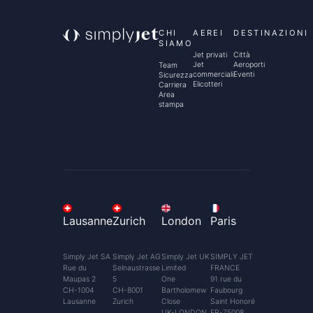
CHI
AEREI
DESTINAZIONI
SIAMO
Jet privati
Città
Jet
Aeroporti
Team
commerciali
Eventi
Sicurezza
Elicotteri
Carriera
Area
stampa
Lausanne
Zurich
London
Paris
Simply Jet SA
Simply Jet AG
Simply Jet UK
SIMPLY JET
Rue du
Selnaustrasse
Limited
FRANCE
Maupas 2
5
One
91 rue du
CH-1004
CH-8001
Bartholomew
Faubourg
Lausanne
Zurich
Close
Saint Honoré
UK-LONDON
FR-75008