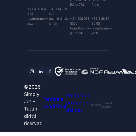
EC1A 7BL
Paris
+41 414 104
+41 414 104
414
414
team@simply-
team@simply-
+44 208 068
+33 1 88 80
jet.ch
jet.ch
5555
35 63
team@simply-
team@simply-
jet.co.uk
jet.fr
©2026
Simply
Politica di
Termini e
Jet -
protezione
Consent
condizioni
Sitemap
choices
Tutti i
dei dati
diritti
riservati