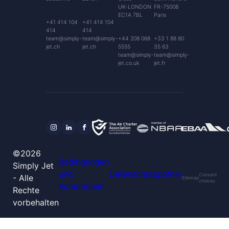
UK-LONDON
FR-75008
EC1A 7BL
Paris
+41 414 104
+41 414 104
414
414
team@simply-
team@simply-
+44 208 068
+33 1 88 80
jet.ch
jet.ch
5555
35 63
team@simply-
team@simply-
jet.co.uk
jet.fr
©2026
Bedingungen
Simply Jet
und
Datenschutzpolitik
Consent
- Alle
Sitemap
choices
Konditionen
Rechte
vorbehalten