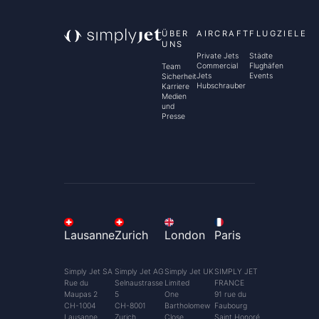
ÜBER
AIRCRAFT
FLUGZIELE
UNS
Private Jets
Städte
Commercial
Flughäfen
Team
Jets
Events
Sicherheit
Hubschrauber
Karriere
Medien
und
Presse
Lausanne
Zurich
London
Paris
Simply Jet SA
Simply Jet AG
Simply Jet UK
SIMPLY JET
Rue du
Selnaustrasse
Limited
FRANCE
Maupas 2
5
One
91 rue du
CH-1004
CH-8001
Bartholomew
Faubourg
Lausanne
Zurich
Close
Saint Honoré