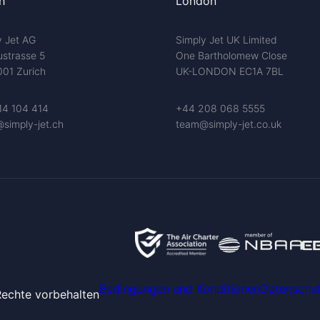
h
London
y Jet AG
Simply Jet UK Limited
ustrasse 5
One Bartholomew Close
01 Zurich
UK-LONDON EC1A 7BL
14 104 414
+44 208 068 5555
simply-jet.ch
team@simply-jet.co.uk
Bedingungen und Konditionen
Datenschut
Rechte vorbehalten