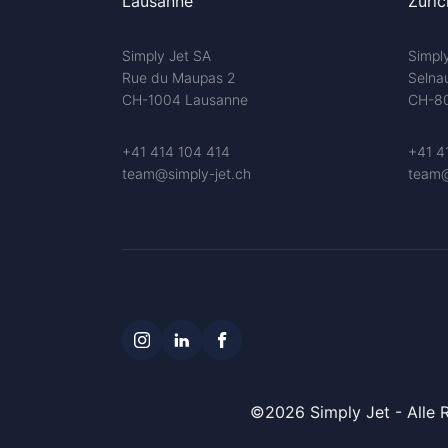
Lausanne
Zuric
Simply Jet SA
Simpl
Rue du Maupas 2
Selna
CH-1004 Lausanne
CH-80
+41 414 104 414
+41 4
team@simply-jet.ch
team@
©2026 Simply Jet - Alle 