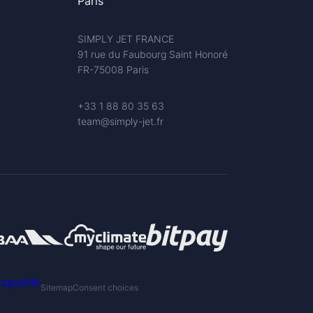
Paris
SIMPLY JET FRANCE
91 rue du Faubourg Saint Honoré
FR-75008 Paris
+33 1 88 80 35 63
team@simply-jet.fr
zpolitik
Sitemap
Consent choices