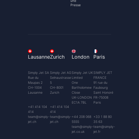
und
Presse
Lausanne
Zurich
London
Paris
Simply Jet SA
Simply Jet AG
Simply Jet UK
SIMPLY JET
Rue du
Selnaustrasse
Limited
FRANCE
Maupas 2
5
One
91 rue du
CH-1004
CH-8001
Bartholomew
Faubourg
Lausanne
Zurich
Close
Saint Honoré
UK-LONDON
FR-75008
EC1A 7BL
Paris
+41 414 104
+41 414 104
414
414
team@simply-
team@simply-
+44 208 068
+33 1 88 80
jet.ch
jet.ch
5555
35 63
team@simply-
team@simply-
jet.co.uk
jet.fr