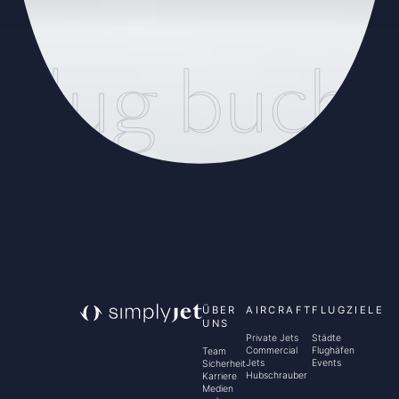
Flug buch
ÜBER
AIRCRAFT
FLUGZIELE
UNS
Private Jets
Städte
Commercial
Flughäfen
Team
Jets
Events
Sicherheit
Hubschrauber
Karriere
Medien