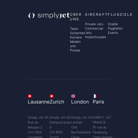
ÜBER
AIRCRAFT
FLUGZIELE
UNS
Private Jets
Städte
Commercial
Flughäfen
Team
Jets
Events
Sicherheit
Hubschrauber
Karriere
Medien
und
Presse
Lausanne
Zurich
London
Paris
Simply Jet SA
Simply Jet AG
Simply Jet UK
SIMPLY JET
Rue du
Selnaustrasse
Limited
FRANCE
Maupas 2
5
One
91 rue du
CH-1004
CH-8001
Bartholomew
Faubourg
Lausanne
Zurich
Close
Saint Honoré