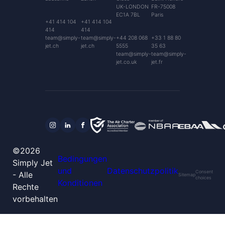
UK-LONDON
FR-75008
EC1A 7BL
Paris
+41 414 104
+41 414 104
414
414
team@simply-
team@simply-
+44 208 068
+33 1 88 80
jet.ch
jet.ch
5555
35 63
team@simply-
team@simply-
jet.co.uk
jet.fr
©2026
Bedingungen
Simply Jet
und
Datenschutzpolitik
Consent
- Alle
Sitemap
choices
Konditionen
Rechte
vorbehalten