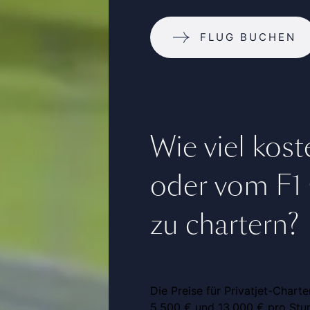
FLUG BUCHEN
Wie viel kost
oder vom F1 
zu chartern?
Die Preise für Privatjet-Chart
5.500 € und 13.000 € pro Stu