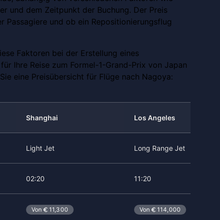
er und dem Zeitpunkt der Buchung. Der Preis
er Passagiere und ob ein Repositionierungsflug
iese Faktoren bei der Erstellung eines
ür Ihre Reise zum Formel-1-Grand-Prix von Japan
Sie eine Preisübersicht für Flüge nach Nagoya:
Shanghai
Los Angeles
Light Jet
Long Range Jet
02:20
11:20
Von
11,300
Von
114,000