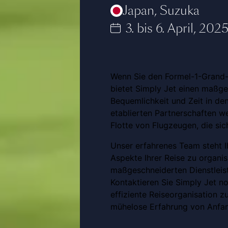
Japan
,
Suzuka
3. bis 6. April, 202
Wenn Sie den Formel-1-Grand-
bietet Simply Jet einen maßges
Bequemlichkeit und Zeit in den
etablierten Partnerschaften we
Flotte von Flugzeugen, die sich
Unser erfahrenes Team steht I
Aspekte Ihrer Reise zu organis
maßgeschneiderten Dienstleis
Kontaktieren Sie Simply Jet n
effiziente Reiseorganisation 
mühelose Erfahrung von Anfan