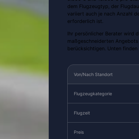
dem Flugzeugtyp, der Flugdau
variiert auch je nach Anzahl d
erforderlich ist.
Ihr persönlicher Berater wird d
maßgeschneiderten Angebots f
berücksichtigen. Unten finden 
Von/Nach Standort
Flugzeugkategorie
Flugzeit
Preis