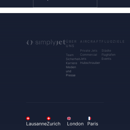
ÜBER
AIRCRAFT
FLUGZIELE
UNS
Private Jets
Städte
Commercial
Flughäfen
Team
Jets
Events
Sicherheit
Hubschrauber
Karriere
Medien
und
Presse
Lausanne
Zurich
London
Paris