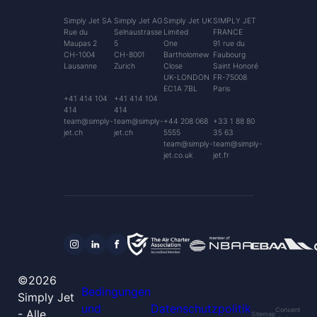
Simply Jet SA
Simply Jet AG
Simply Jet UK
SIMPLY JET
Rue du
Selnaustrasse
Limited
FRANCE
Maupas 2
5
One
91 rue du
CH-1004
CH-8001
Bartholomew
Faubourg
Lausanne
Zurich
Close
Saint Honoré
UK-LONDON
FR-75008
EC1A 7BL
Paris
+41 414 104
+41 414 104
414
414
team@simply-
team@simply-
+44 208 068
+33 1 88 80
jet.ch
jet.ch
5555
35 63
team@simply-
team@simply-
jet.co.uk
jet.fr
©2026
Bedingungen
Simply Jet
und
Datenschutzpolitik
Consent
- Alle
Sitemap