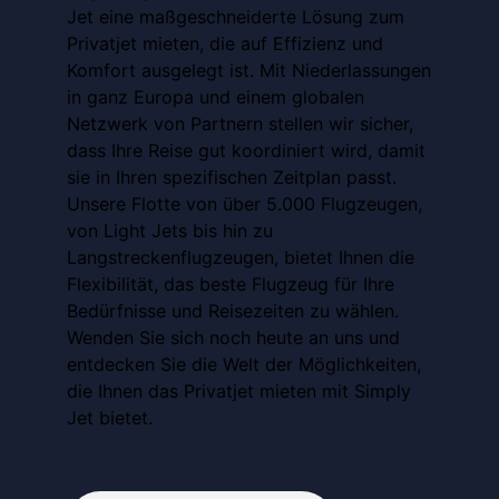
Jet eine maßgeschneiderte Lösung zum
Privatjet mieten, die auf Effizienz und
Komfort ausgelegt ist. Mit Niederlassungen
in ganz Europa und einem globalen
Netzwerk von Partnern stellen wir sicher,
dass Ihre Reise gut koordiniert wird, damit
sie in Ihren spezifischen Zeitplan passt.
Unsere Flotte von über 5.000 Flugzeugen,
von Light Jets bis hin zu
Langstreckenflugzeugen, bietet Ihnen die
Flexibilität, das beste Flugzeug für Ihre
Bedürfnisse und Reisezeiten zu wählen.
Wenden Sie sich noch heute an uns und
entdecken Sie die Welt der Möglichkeiten,
die Ihnen das Privatjet mieten mit Simply
Jet bietet.