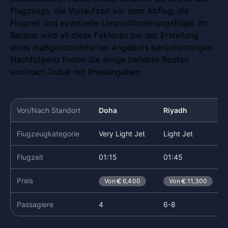
Flugzeugs, die Vorlaufzeit vor dem Abflug, die
Flugzeit und eventuelle Umpositionierungsflüge. Ihr
Berater wird all diese Faktoren bei der Erstellung
eines maßgeschneiderten Angebots berücksichtigen.
Nachfolgend finden Sie einige beliebte Routen
von/nach Dubai mit Preisangaben:
Von/Nach Standort
Doha
Riyadh
Flugzeugkategorie
Very Light Jet
Light Jet
Flugzeit
01:15
01:45
Preis
Von
6,400
Von
11,300
Passagiere
4
6-8