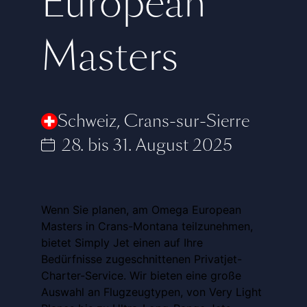
European
Masters
Schweiz
,
Crans-sur-Sierre
28. bis 31. August 2025
Wenn Sie planen, am Omega European
Masters in Crans-Montana teilzunehmen,
bietet Simply Jet einen auf Ihre
Bedürfnisse zugeschnittenen Privatjet-
Charter-Service. Wir bieten eine große
Auswahl an Flugzeugtypen, von Very Light