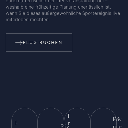
dauerhaften Beliebtheit der Veranstaltung bei –
weshalb eine frühzeitige Planung unerlässlich ist,
wenn Sie dieses außergewöhnliche Sportereignis live
miterleben möchten.
FLUG BUCHEN
Privatjet
Privatj
Privatjet
mieten
Privatjet mieten für
mieten