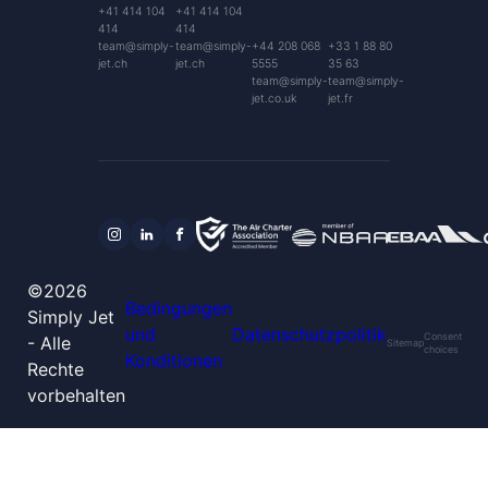
+41 414 104
+41 414 104
414
414
team@simply-
team@simply-
+44 208 068
+33 1 88 80
jet.ch
jet.ch
5555
35 63
team@simply-
team@simply-
jet.co.uk
jet.fr
©2026
Bedingungen
Simply Jet
und
Datenschutzpolitik
Consent
- Alle
Sitemap
choices
Konditionen
Rechte
vorbehalten