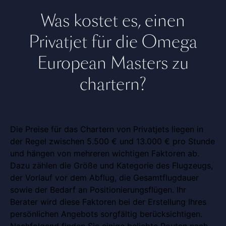
Was kostet es, einen
Privatjet für die Omega
European Masters zu
chartern?
Die Preise für das Chartern von Privatjets liegen in
der Regel zwischen 5.500 € und 13.000 € pro Stunde
und hängen von mehreren wichtigen Faktoren ab.
Dazu zählen die Größe und Kategorie des Flugzeugs,
der Vorlauf vor dem Abflug, die Gesamtflugdauer
sowie der Bedarf an Positionierungsflügen. Ihr
Berater wird diese Faktoren bei der Erstellung Ihres
persönlichen Angebots sorgfältig berücksichtigen.
Nachfolgend finden Sie einige beliebte Routen nach