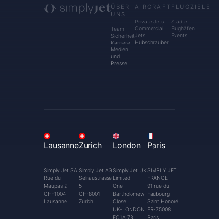
ÜBER
AIRCRAFT
FLUGZIELE
UNS
Private Jets
Städte
Commercial
Flughäfen
Team
Jets
Events
Sicherheit
Hubschrauber
Karriere
Medien
und
Presse
Lausanne
Zurich
London
Paris
Simply Jet SA
Simply Jet AG
Simply Jet UK
SIMPLY JET
Rue du
Selnaustrasse
Limited
FRANCE
Maupas 2
5
One
91 rue du
CH-1004
CH-8001
Bartholomew
Faubourg
Lausanne
Zurich
Close
Saint Honoré
UK-LONDON
FR-75008
EC1A 7BL
Paris