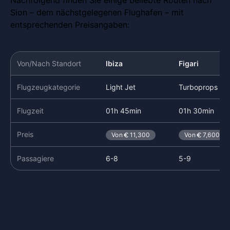
Sion – dem nächstgelegenen Flughafen – mit
entsprechenden Preisangaben:
Von/Nach Standort
Ibiza
Figari
Flugzeugkategorie
Light Jet
Turboprops
Flugzeit
01h 45min
01h 30min
Preis
Von
11,300
Von
7,600
Passagiere
6-8
5-9