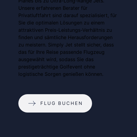
Planes bis zu Ultra-Long-Range Jets.
Unsere erfahrenen Berater für
Privatluftfahrt sind darauf spezialisiert, für
Sie die optimalen Lösungen zu einem
attraktiven Preis-Leistungs-Verhältnis zu
finden und sämtliche Herausforderungen
zu meistern. Simply Jet stellt sicher, dass
das für Ihre Reise passende Flugzeug
ausgewählt wird, sodass Sie das
prestigeträchtige Golfevent ohne
logistische Sorgen genießen können.
FLUG BUCHEN