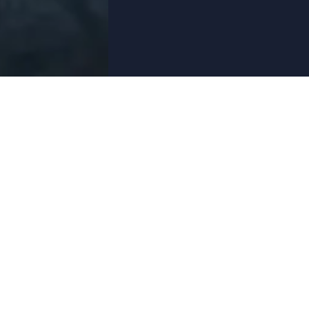
ÜBER UNS
AIRCRA
Team
Private Jets
Sicherheit
Commercial 
Karriere
Hubschraub
Medien und Presse