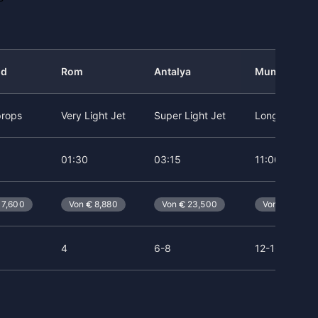
nd
Rom
Antalya
Mumbai
props
Very Light Jet
Super Light Jet
Long Range J
01:30
03:15
11:00
7,600
Von
8,880
Von
23,500
Von
114,00
4
6-8
12-16