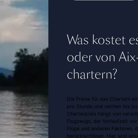
Was kostet es
oder von Aix
chartern?
Die Preise für das Chartern ei
pro Stunde und reichen bis zu
Charterpreis hängt von versch
Flugzeugs, der Vorlaufzeit vor
Flüge und anderen Faktoren, di
berücksichtigen. Hier sind ein