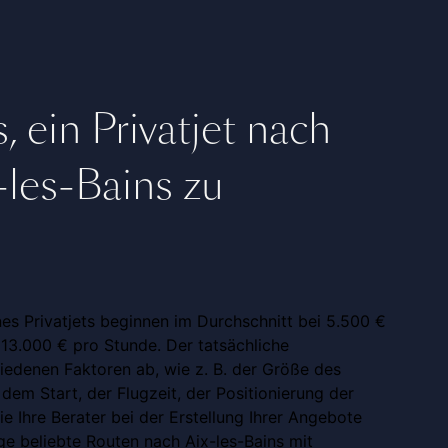
, ein Privatjet nach
-les-Bains zu
nes Privatjets beginnen im Durchschnitt bei 5.500 €
 13.000 € pro Stunde. Der tatsächliche
iedenen Faktoren ab, wie z. B. der Größe des
 dem Start, der Flugzeit, der Positionierung der
e Ihre Berater bei der Erstellung Ihrer Angebote
ige beliebte Routen nach Aix-les-Bains mit