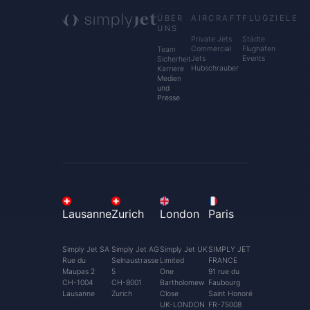
ÜBER
AIRCRAFT
FLUGZIELE
UNS
Private Jets
Städte
Commercial
Flughäfen
Team
Jets
Events
Sicherheit
Hubschrauber
Karriere
Medien
und
Presse
Lausanne
Zurich
London
Paris
Simply Jet SA
Simply Jet AG
Simply Jet UK
SIMPLY JET
Rue du
Selnaustrasse
Limited
FRANCE
Maupas 2
5
One
91 rue du
CH-1004
CH-8001
Bartholomew
Faubourg
Lausanne
Zurich
Close
Saint Honoré
UK-LONDON
FR-75008