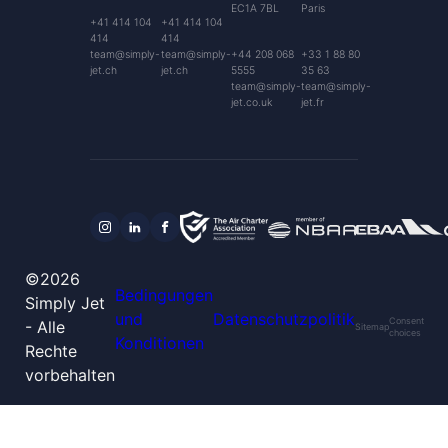
EC1A 7BL
Paris
+41 414 104
+41 414 104
414
414
team@simply-
team@simply-
+44 208 068
+33 1 88 80
jet.ch
jet.ch
5555
35 63
team@simply-
team@simply-
jet.co.uk
jet.fr
©2026
Bedingungen
Simply Jet
und
Datenschutzpolitik
Consent
- Alle
Sitemap
choices
Konditionen
Rechte
vorbehalten