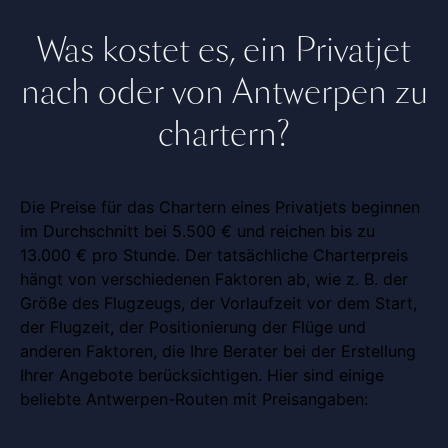
Was kostet es, ein Privatjet
nach oder von Antwerpen zu
chartern?
Die Preise für das Chartern eines Privatjets beginnen
im Durchschnitt bei 5.500 € und reichen bis zu
13.000 € pro Stunde. Der tatsächliche Charterpreis
hängt von verschiedenen Faktoren ab, wie z. B. der
Größe des Flugzeugs, der Vorlaufzeit vor dem Start,
der Flugzeit, der Positionierung der Flüge und
anderen Faktoren, die Ihre Berater bei der Erstellung
Ihrer Angebote berücksichtigen. Hier sind einige
beliebte Antwerpen-Routen mit Preisangaben: