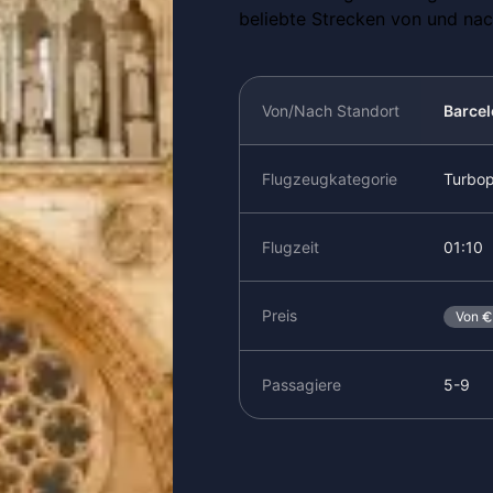
beliebte Strecken von und nach
Von/Nach Standort
Barce
Flugzeugkategorie
Turbo
Flugzeit
01:10
Preis
Von
Passagiere
5-9