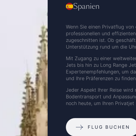
Spanien
Wenn Sie einen Privatflug von 
professionellen und effizienten
zugeschnitten ist. Ob geschäft
Unterstützung rund um die Uhr
Mit Zugang zu einer weltweite
Jets bis hin zu Long Range Jet
Expertenempfehlungen, um das r
und Ihre Präferenzen zu finden
Jeder Aspekt Ihrer Reise wird m
Bodentransport und Anpassunge
noch heute, um Ihren Privatjet
FLUG BUCHEN