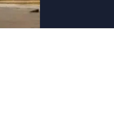
ÜBER UNS
AIRCRA
Team
Private Jets
Sicherheit
Commercial 
Karriere
Hubschraub
Medien und Presse