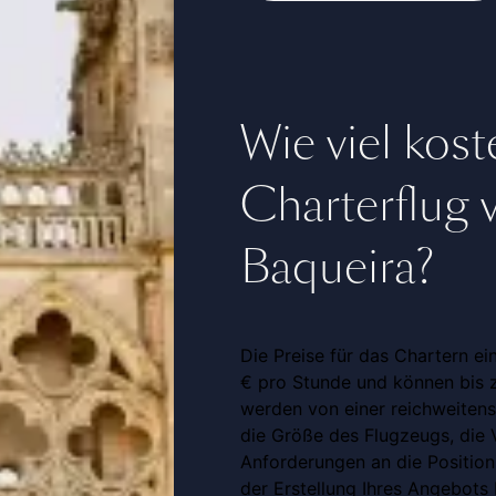
Wie viel koste
Charterflug 
Baqueira?
Die Preise für das Chartern ei
€ pro Stunde und können bis z
werden von einer reichweitens
die Größe des Flugzeugs, die V
Anforderungen an die Positioni
der Erstellung Ihres Angebots 