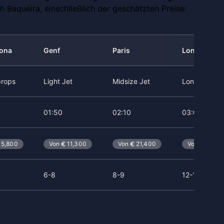
 Baqueira, einschließlich der geschätzten Preise:
lona
Genf
Paris
London
props
Light Jet
Midsize Jet
Long Range 
01:50
02:10
03:00
5,800
Von
11,300
Von
21,400
Von
76,00
6-8
8-9
12-16