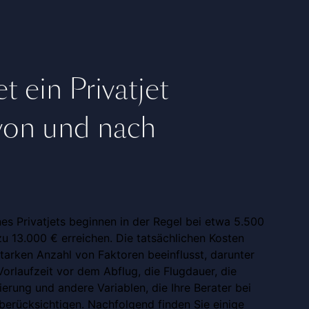
t ein Privatjet
von und nach
nes Privatjets beginnen in der Regel bei etwa 5.500
u 13.000 € erreichen. Die tatsächlichen Kosten
tarken Anzahl von Faktoren beeinflusst, darunter
orlaufzeit vor dem Abflug, die Flugdauer, die
erung und andere Variablen, die Ihre Berater bei
berücksichtigen. Nachfolgend finden Sie einige