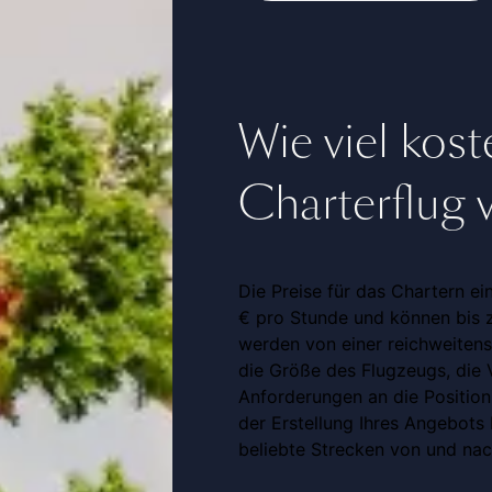
Wie viel koste
Charterflug
Die Preise für das Chartern ei
€ pro Stunde und können bis z
werden von einer reichweitens
die Größe des Flugzeugs, die V
Anforderungen an die Positioni
der Erstellung Ihres Angebots 
beliebte Strecken von und nach