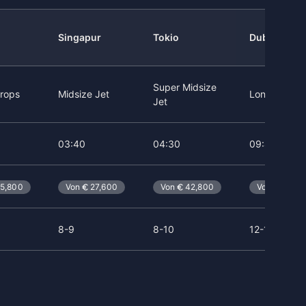
Singapur
Tokio
Dubai
Super Midsize
rops
Midsize Jet
Long Range 
Jet
03:40
04:30
09:40
5,800
Von
27,600
Von
42,800
Von
114,0
8-9
8-10
12-16