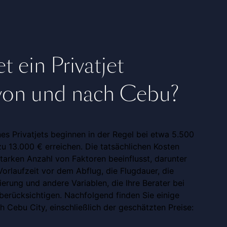
t ein Privatjet
 von und nach Cebu?
nes Privatjets beginnen in der Regel bei etwa 5.500
u 13.000 € erreichen. Die tatsächlichen Kosten
tarken Anzahl von Faktoren beeinflusst, darunter
orlaufzeit vor dem Abflug, die Flugdauer, die
erung und andere Variablen, die Ihre Berater bei
berücksichtigen. Nachfolgend finden Sie einige
 Cebu City, einschließlich der geschätzten Preise: