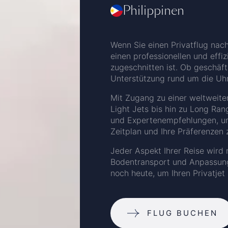
Philippinen
Wenn Sie einen Privatflug nac
einen professionellen und effiz
zugeschnitten ist. Ob geschäft
Unterstützung rund um die Uhr
Mit Zugang zu einer weltweite
Light Jets bis hin zu Long Rang
und Expertenempfehlungen, um 
Zeitplan und Ihre Präferenzen 
Jeder Aspekt Ihrer Reise wird m
Bodentransport und Anpassunge
noch heute, um Ihren Privatjet
FLUG BUCHEN