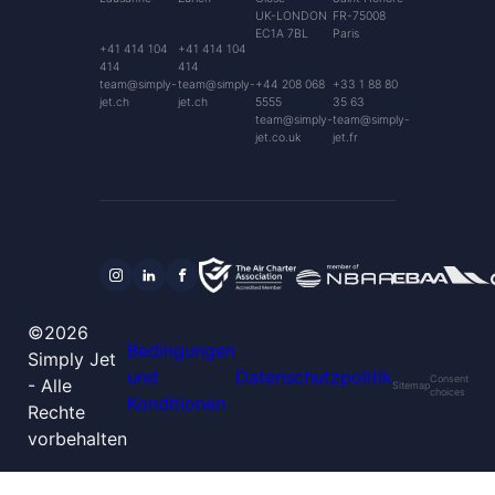
UK-LONDON
FR-75008
EC1A 7BL
Paris
+41 414 104
+41 414 104
414
414
team@simply-
team@simply-
+44 208 068
+33 1 88 80
jet.ch
jet.ch
5555
35 63
team@simply-
team@simply-
jet.co.uk
jet.fr
©2026
Bedingungen
Simply Jet
und
Datenschutzpolitik
Consent
- Alle
Sitemap
choices
Konditionen
Rechte
vorbehalten