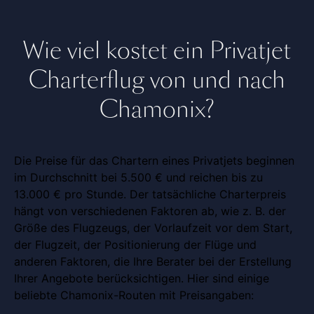
Wie viel kostet ein Privatjet
Charterflug von und nach
Chamonix?
Die Preise für das Chartern eines Privatjets beginnen
im Durchschnitt bei 5.500 € und reichen bis zu
13.000 € pro Stunde. Der tatsächliche Charterpreis
hängt von verschiedenen Faktoren ab, wie z. B. der
Größe des Flugzeugs, der Vorlaufzeit vor dem Start,
der Flugzeit, der Positionierung der Flüge und
anderen Faktoren, die Ihre Berater bei der Erstellung
Ihrer Angebote berücksichtigen. Hier sind einige
beliebte Chamonix-Routen mit Preisangaben: