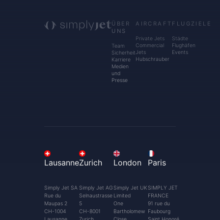
ÜBER
AIRCRAFT
FLUGZIELE
UNS
Private Jets
Städte
Commercial
Flughäfen
Team
Jets
Events
Sicherheit
Hubschrauber
Karriere
Medien
und
Presse
Lausanne
Zurich
London
Paris
Simply Jet SA
Simply Jet AG
Simply Jet UK
SIMPLY JET
Rue du
Selnaustrasse
Limited
FRANCE
Maupas 2
5
One
91 rue du
CH-1004
CH-8001
Bartholomew
Faubourg
Lausanne
Zurich
Close
Saint Honoré