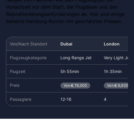
Vorlaufzeit vor dem Start, der Flugdauer und den
Repositionierungsanforderungen ab. Hier sind einige
beliebte Hamburg-Routen mit geschätzten Preisen:
Von/Nach Standort
Dubai
London
Flugzeugkategorie
Long Range Jet
Very Light Jet
Flugzeit
5h 55min
1h 35min
Preis
Von
76,000
Von
6,400
Passagiere
12-16
4