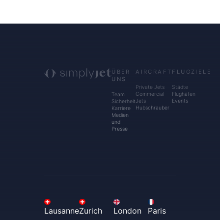
ÜBER
AIRCRAFT
FLUGZIELE
UNS
Private Jets
Städte
Commercial
Flughäfen
Team
Jets
Events
Sicherheit
Hubschrauber
Karriere
Medien
und
Presse
Lausanne
Zurich
London
Paris