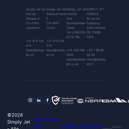
Simply Jet SA
Simply Jet AG
Simply Jet UK
SIMPLY JET
Rue du
Selnaustrasse
Limited
FRANCE
Maupas 2
5
One
91 rue du
CH-1004
CH-8001
Bartholomew
Faubourg
Lausanne
Zurich
Close
Saint Honoré
UK-LONDON
FR-75008
EC1A 7BL
Paris
+41 414 104
+41 414 104
414
414
team@simply-
team@simply-
+44 208 068
+33 1 88 80
jet.ch
jet.ch
5555
35 63
team@simply-
team@simply-
jet.co.uk
jet.fr
©2026
Bedingungen
Simply Jet
und
Datenschutzpolitik
Consent
- Alle
Sitemap