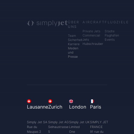
ÜBER
AIRCRAFT
FLUGZIELE
UNS
Private Jets
Städte
Commercial
Flughäfen
Team
Jets
Events
Sicherheit
Hubschrauber
Karriere
Medien
und
Presse
Lausanne
Zurich
London
Paris
Simply Jet SA
Simply Jet AG
Simply Jet UK
SIMPLY JET
Rue du
Selnaustrasse
Limited
FRANCE
Maupas 2
5
One
91 rue du