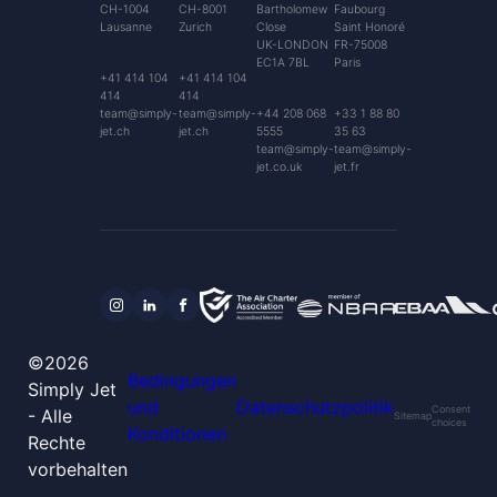
CH-1004
CH-8001
Bartholomew
Faubourg
Lausanne
Zurich
Close
Saint Honoré
UK-LONDON
FR-75008
EC1A 7BL
Paris
+41 414 104
+41 414 104
414
414
team@simply-
team@simply-
+44 208 068
+33 1 88 80
jet.ch
jet.ch
5555
35 63
team@simply-
team@simply-
jet.co.uk
jet.fr
©2026
Bedingungen
Simply Jet
und
Datenschutzpolitik
Consent
- Alle
Sitemap
choices
Konditionen
Rechte
vorbehalten