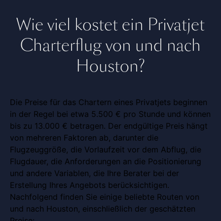
Wie viel kostet ein Privatjet
Charterflug von und nach
Houston?
Die Preise für das Chartern eines Privatjets beginnen
in der Regel bei etwa 5.500 € pro Stunde und können
bis zu 13.000 € betragen. Der endgültige Preis hängt
von mehreren Faktoren ab, darunter die
Flugzeuggröße, die Vorlaufzeit vor dem Abflug, die
Flugdauer, die Anforderungen an die Positionierung
und andere Variablen, die Ihre Berater bei der
Erstellung Ihres Angebots berücksichtigen.
Nachfolgend finden Sie einige beliebte Routen von
und nach Houston, einschließlich der geschätzten
Preise: