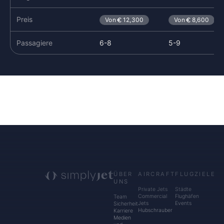
Preis
Von
12,300
Von
8,600
Passagiere
6-8
5-9
ÜBER
AIRCRAFT
FLUGZIELE
UNS
Private Jets
Städte
Commercial
Flughäfen
Team
Jets
Events
Sicherheit
Hubschrauber
Karriere
Medien