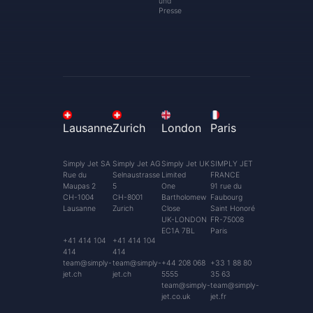
und
Presse
Lausanne
Zurich
London
Paris
Simply Jet SA
Simply Jet AG
Simply Jet UK
SIMPLY JET
Rue du
Selnaustrasse
Limited
FRANCE
Maupas 2
5
One
91 rue du
CH-1004
CH-8001
Bartholomew
Faubourg
Lausanne
Zurich
Close
Saint Honoré
UK-LONDON
FR-75008
EC1A 7BL
Paris
+41 414 104
+41 414 104
414
414
team@simply-
team@simply-
+44 208 068
+33 1 88 80
jet.ch
jet.ch
5555
35 63
team@simply-
team@simply-
jet.co.uk
jet.fr