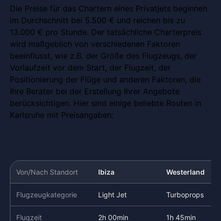
Die Preise für das Chartern eines Privatjets beginnen
im Durchschnitt bei 5.500 € und reichen bis zu
13.000 € pro Stunde. Der tatsächliche Charterpreis
wird maßgeblich von verschiedenen Faktoren
beeinflusst, wie z.B. der Größe des Flugzeugs, der
Vorlaufzeit vor dem Start, der Flugzeit, der
Positionierung der Flüge und anderen Faktoren, die
Ihre Berater bei der Erstellung Ihrer Angebote
berücksichtigen. Hier sind einige beliebte Routen in
Karlsruhe mit Preisangaben:
Von/Nach Standort
Ibiza
Westerland
Flugzeugkategorie
Light Jet
Turboprops
Flugzeit
2h 00min
1h 45min