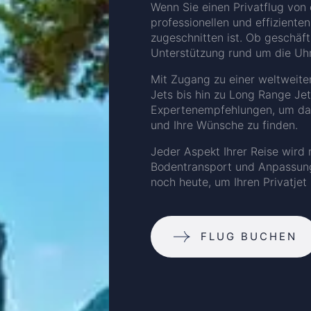
Wenn Sie einen Privatflug von 
professionellen und effizienten
zugeschnitten ist. Ob geschäft
Unterstützung rund um die Uhr
Mit Zugang zu einer weltweite
Jets bis hin zu Long Range Jet
Expertenempfehlungen, um das r
und Ihre Wünsche zu finden.
Jeder Aspekt Ihrer Reise wird m
Bodentransport und Anpassunge
noch heute, um Ihren Privatjet
FLUG BUCHEN