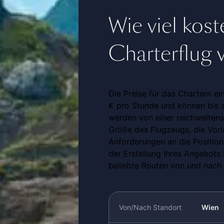
Wie viel koste
Charterflug 
Die Preise für das Chartern ei
€ pro Stunde und können bis z
werden von einer reichweitens
Größe des Flugzeugs, die Vorla
Anforderungen an die Positioni
der Erstellung Ihres Angebots
beliebte Routen von und nach K
Von/Nach Standort
Wien