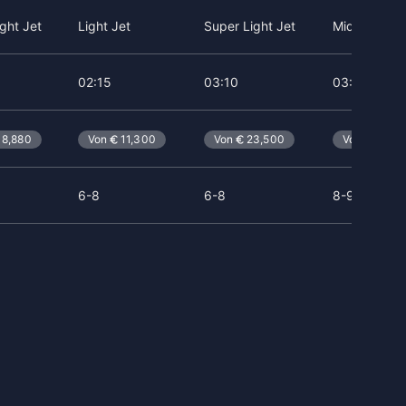
ight Jet
Light Jet
Super Light Jet
Midsize Jet
02:15
03:10
03:00
8,880
Von
11,300
Von
23,500
Von
21,40
6-8
6-8
8-9