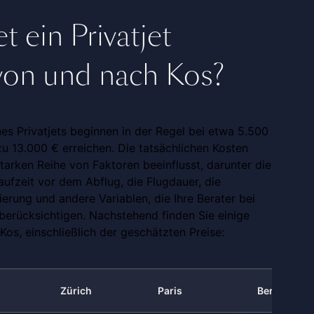
t ein Privatjet
von und nach Kos?
nes Privatjets beginnen in der Regel bei etwa 5.500
u 13.000 € erreichen. Die tatsächlichen Kosten
tarken Reihe von Faktoren beeinflusst, darunter die
ufzeit vor dem Abflug, die Flugdauer, die
erung und andere Variablen, die Ihre Berater bei
 berücksichtigen. Nachstehend finden Sie einige
os, einschließlich der geschätzten Preise:
Zürich
Paris
Berlin