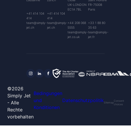
Lausanne
Zurich
Close
Saint Honoré
UK-LONDON
FR-75008
EC1A 7BL
Paris
+41 414 104
+41 414 104
414
414
team@simply-
team@simply-
+44 208 068
+33 1 88 80
jet.ch
jet.ch
5555
35 63
team@simply-
team@simply-
jet.co.uk
jet.fr
©2026
Bedingungen
Simply Jet
und
Datenschutzpolitik
Consent
- Alle
Sitemap
choices
Konditionen
Rechte
vorbehalten