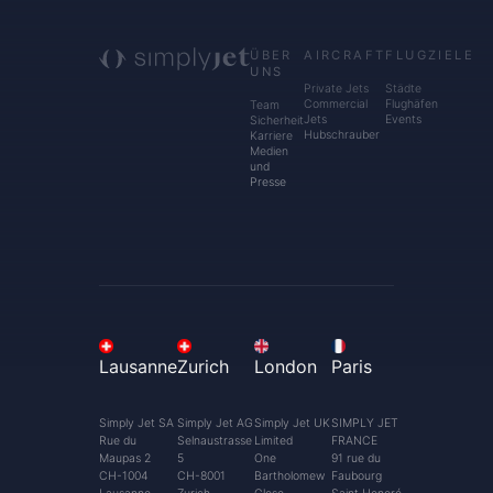
ÜBER
AIRCRAFT
FLUGZIELE
UNS
Private Jets
Städte
Commercial
Flughäfen
Team
Jets
Events
Sicherheit
Hubschrauber
Karriere
Medien
und
Presse
Lausanne
Zurich
London
Paris
Simply Jet SA
Simply Jet AG
Simply Jet UK
SIMPLY JET
Rue du
Selnaustrasse
Limited
FRANCE
Maupas 2
5
One
91 rue du
CH-1004
CH-8001
Bartholomew
Faubourg