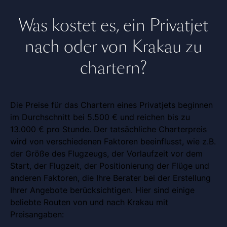
Was kostet es, ein Privatjet
nach oder von Krakau zu
chartern?
Die Preise für das Chartern eines Privatjets beginnen
im Durchschnitt bei 5.500 € und reichen bis zu
13.000 € pro Stunde. Der tatsächliche Charterpreis
wird von verschiedenen Faktoren beeinflusst, wie z.B.
der Größe des Flugzeugs, der Vorlaufzeit vor dem
Start, der Flugzeit, der Positionierung der Flüge und
anderen Faktoren, die Ihre Berater bei der Erstellung
Ihrer Angebote berücksichtigen. Hier sind einige
beliebte Routen von und nach Krakau mit
Preisangaben: