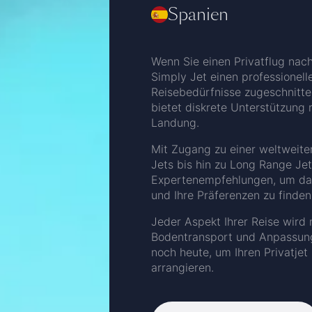
Spanien
Wenn Sie einen Privatflug nac
Simply Jet einen professionelle
Reisebedürfnisse zugeschnitten
bietet diskrete Unterstützung 
Landung.
Mit Zugang zu einer weltweite
Jets bis hin zu Long Range Jet
Expertenempfehlungen, um das r
und Ihre Präferenzen zu finden
Jeder Aspekt Ihrer Reise wird m
Bodentransport und Anpassunge
noch heute, um Ihren Privatje
arrangieren.