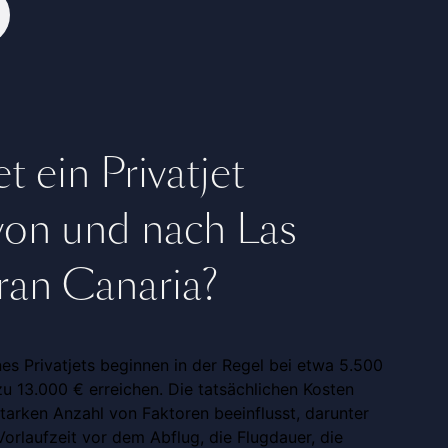
t ein Privatjet
von und nach Las
ran Canaria?
nes Privatjets beginnen in der Regel bei etwa 5.500
u 13.000 € erreichen. Die tatsächlichen Kosten
tarken Anzahl von Faktoren beeinflusst, darunter
orlaufzeit vor dem Abflug, die Flugdauer, die