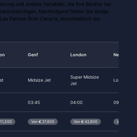
erung und andere Variablen, die Ihre Berater bei
berücksichtigen. Nachfolgend finden Sie einige
Las Palmas Gran Canaria, einschließlich der
bon
Genf
London
New York
Super Midsize
et
Midsize Jet
Long Range
Jet
03:45
04:00
09:00
11,300
Von
27,600
Von
42,800
Von
114,