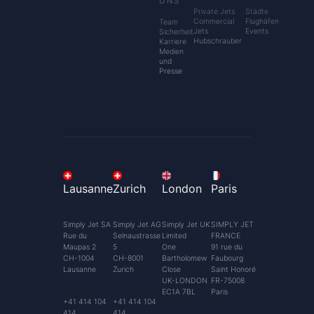
UNS
Private Jets
Städte
Commercial
Flughäfen
Team
Jets
Events
Sicherheit
Hubschrauber
Karriere
Medien
und
Presse
Lausanne
Zurich
London
Paris
Simply Jet SA
Simply Jet AG
Simply Jet UK
SIMPLY JET
Rue du
Selnaustrasse
Limited
FRANCE
Maupas 2
5
One
91 rue du
CH-1004
CH-8001
Bartholomew
Faubourg
Lausanne
Zurich
Close
Saint Honoré
UK-LONDON
FR-75008
EC1A 7BL
Paris
+41 414 104
+41 414 104
414
414