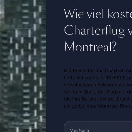
Wie viel koste
Charterflug 
Montreal?
Die Preise für das Chartern ei
und reichen bis zu 13.000 € p
verschiedenen Faktoren ab, wi
vor dem Start, der Flugzeit, d
die Ihre Berater bei der Erstel
einige beliebte Montreal-Rout
Von/Nach