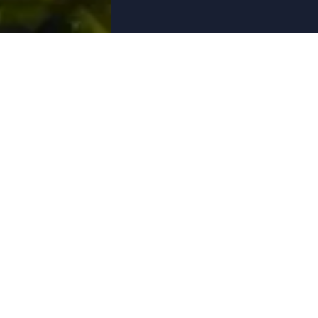
ÜBER UNS
AIRCRA
Team
Private Jets
Sicherheit
Commercial 
Karriere
Hubschraub
Medien und Presse