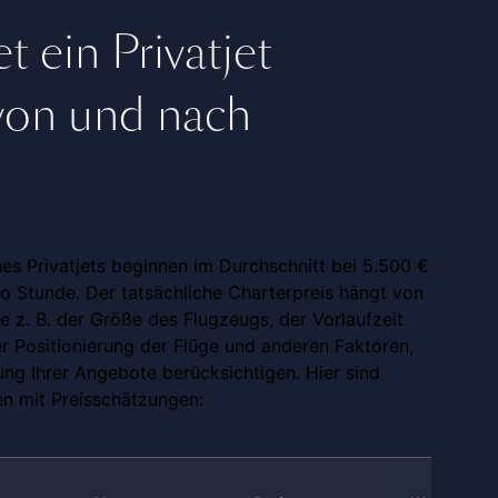
t ein Privatjet
von und nach
nes Privatjets beginnen im Durchschnitt bei 5.500 €
ro Stunde. Der tatsächliche Charterpreis hängt von
e z. B. der Größe des Flugzeugs, der Vorlaufzeit
er Positionierung der Flüge und anderen Faktoren,
lung Ihrer Angebote berücksichtigen. Hier sind
en mit Preisschätzungen: