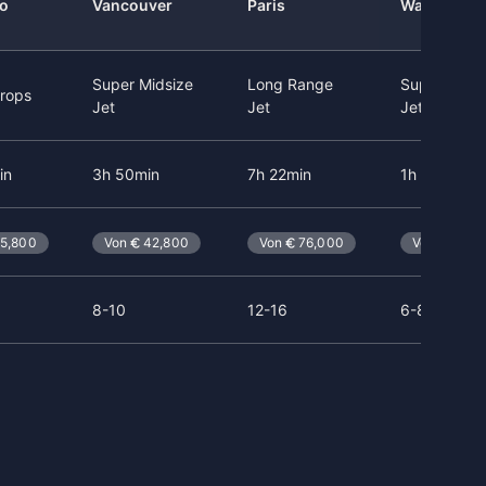
o
Vancouver
Paris
Washingto
Super Midsize
Long Range
Super Light
rops
Jet
Jet
Jet
in
3h 50min
7h 22min
1h 48min
5,800
Von
42,800
Von
76,000
Von
15,9
8-10
12-16
6-8