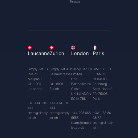
Presse
Lausanne
Zurich
London
Paris
Simply Jet SA
Simply Jet AG
Simply Jet UK
SIMPLY JET
Rue du
Selnaustrasse
Limited
FRANCE
Maupas 2
5
One
91 rue du
CH-1004
CH-8001
Bartholomew
Faubourg
Lausanne
Zurich
Close
Saint Honoré
UK-LONDON
FR-75008
EC1A 7BL
Paris
+41 414 104
+41 414 104
414
414
team@simply-
team@simply-
+44 208 068
+33 1 88 80
jet.ch
jet.ch
5555
35 63
team@simply-
team@simply-
jet.co.uk
jet.fr