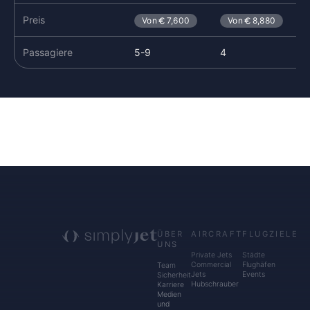
Preis
Von
7,600
Von
8,880
Passagiere
5-9
4
ÜBER
AIRCRAFT
FLUGZIELE
UNS
Private Jets
Städte
Commercial
Flughäfen
Team
Jets
Events
Sicherheit
Hubschrauber
Karriere
Medien
und