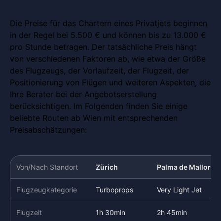
Die Preise für das Chartern eines Privatjets beginnen
in der Regel bei 5.500 € und können bis zu 13.000 €
pro Stunde betragen. Der tatsächliche Preis hängt
von verschiedenen Faktoren ab, wie etwa der Größe
des Flugzeugs, der Vorlaufzeit, der Flugzeit, der
Positionierung von Flügen und weiteren Aspekten, die
Ihre Berater bei der Angebotserstellung
berücksichtigen. Im Folgenden finden Sie einige
beliebte Routen ab Wien mit entsprechenden
Preisabschätzungen:
Von/Nach Standort
Zürich
Palma de Mallorca
Flugzeugkategorie
Turboprops
Very Light Jet
Flugzeit
1h 30min
2h 45min