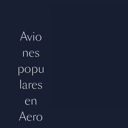
Avio
nes
A
popu
l
lares
en
q
Aero