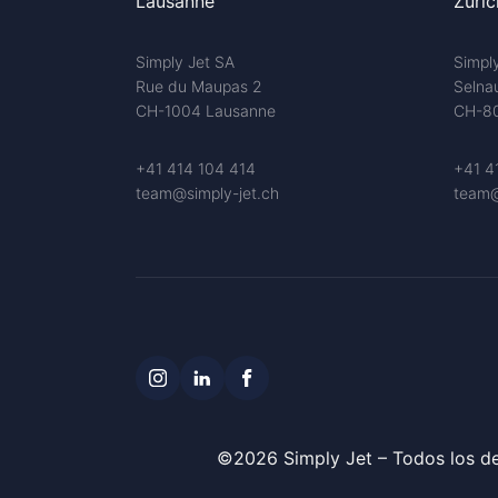
Lausanne
Zuric
Simply Jet SA
Simpl
Rue du Maupas 2
Selna
CH-1004 Lausanne
CH-80
+41 414 104 414
+41 4
team@simply-jet.ch
team@
©2026 Simply Jet – Todos los d