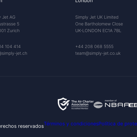
h
London
y Jet AG
Simply Jet UK Limited
ustrasse 5
One Bartholomew Close
01 Zurich
UK-LONDON EC1A 7BL
14 104 414
+44 208 068 5555
simply-jet.ch
team@simply-jet.co.uk
Términos y condiciones
Política de prot
erechos reservados