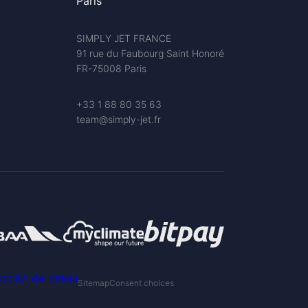
Paris
SIMPLY JET FRANCE
91 rue du Faubourg Saint Honoré
FR-75008 Paris
+33 1 88 80 35 63
team@simply-jet.fr
ección de datos
Sitemap
Consent choices