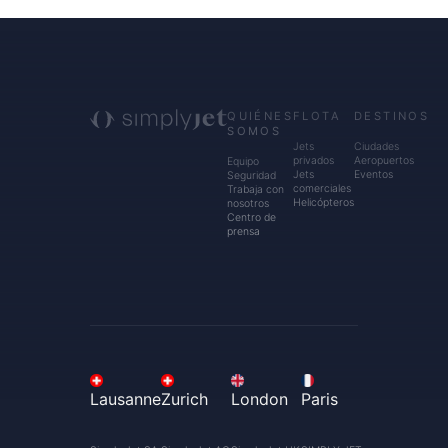
QUIÉNES
FLOTA
DESTINOS
SOMOS
Jets
Ciudades
privados
Aeropuertos
Equipo
Jets
Eventos
Seguridad
comerciales
Trabaja con
Helicópteros
nosotros
Centro de
prensa
Lausanne
Zurich
London
Paris