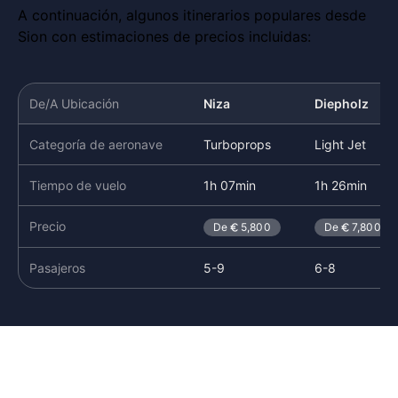
A continuación, algunos itinerarios populares desde
Sion con estimaciones de precios incluidas:
De/A Ubicación
Niza
Diepholz
Categoría de aeronave
Turboprops
Light Jet
Tiempo de vuelo
1h 07min
1h 26min
Precio
De
5,800
De
7,800
Pasajeros
5-9
6-8