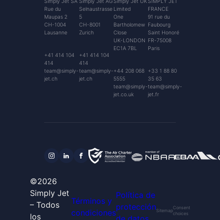
Simply Jet SA
Simply Jet AG
Simply Jet UK
SIMPLY JET
Rue du
Selnaustrasse
Limited
FRANCE
Maupas 2
5
One
91 rue du
CH-1004
CH-8001
Bartholomew
Faubourg
Lausanne
Zurich
Close
Saint Honoré
UK-LONDON
FR-75008
EC1A 7BL
Paris
+41 414 104
+41 414 104
414
414
team@simply-
team@simply-
+44 208 068
+33 1 88 80
jet.ch
jet.ch
5555
35 63
team@simply-
team@simply-
jet.co.uk
jet.fr
©2026
Simply Jet
Política de
Términos y
– Todos
protección
Consent
condiciones
Sitemap
choices
los
de datos