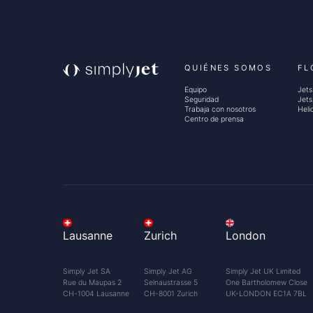
QUIÉNES SOMOS
FL
Equipo
Jets
Seguridad
Jets
Trabaja con nosotros
Heli
Centro de prensa
A
l
Lausanne
Zurich
London
q
Simply Jet SA
Simply Jet AG
Simply Jet UK Limited
Rue du Maupas 2
Selnaustrasse 5
One Bartholomew Close
CH-1004 Lausanne
CH-8001 Zurich
UK-LONDON EC1A 7BL