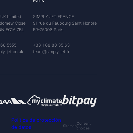
Paris
 UK Limited
SIMPLY JET FRANCE
olomew Close
91 rue du Faubourg Saint Honoré
N EC1A 7BL
FR-75008 Paris
68 5555
+33 1 88 80 35 63
ly-jet.co.uk
team@simply-jet.fr
Política de protección
Consent
Sitemap
de datos
choices