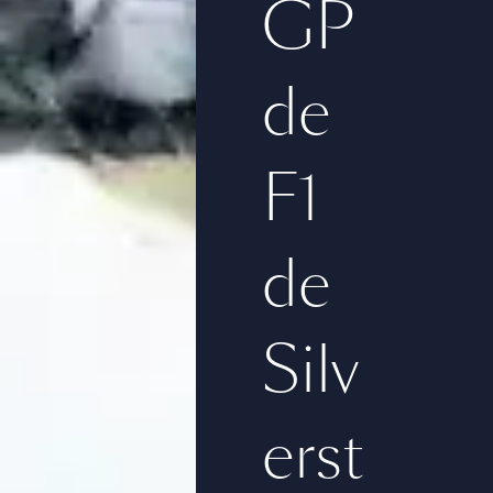
GP
de
F1
de
Silv
erst