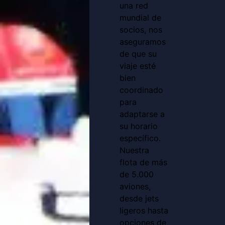
una red
mundial de
socios, nos
aseguramos
de que su
viaje esté
bien
coordinado
para
adaptarse a
su horario
específico.
Nuestra
flota de más
de 5.000
aviones,
desde jets
ligeros hasta
opciones de