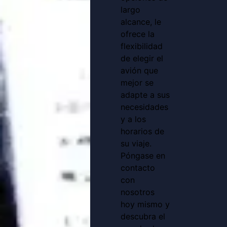
largo
alcance, le
ofrece la
flexibilidad
de elegir el
avión que
mejor se
adapte a sus
necesidades
y a los
horarios de
su viaje.
Póngase en
contacto
con
nosotros
hoy mismo y
descubra el