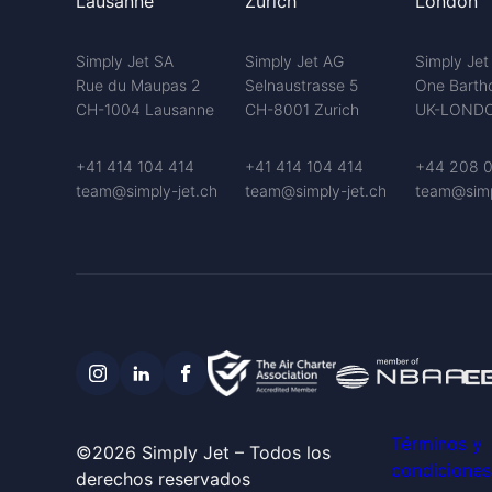
Lausanne
Zurich
London
Simply Jet SA
Simply Jet AG
Simply Jet
Rue du Maupas 2
Selnaustrasse 5
One Barth
CH-1004 Lausanne
CH-8001 Zurich
UK-LONDO
+41 414 104 414
+41 414 104 414
+44 208 0
team@simply-jet.ch
team@simply-jet.ch
team@simp
Términos y
©2026 Simply Jet – Todos los
condiciones
derechos reservados