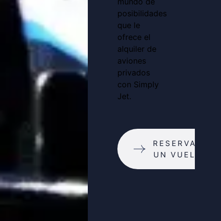
mundo de
posibilidades
que le
ofrece el
alquiler de
aviones
privados
con Simply
Jet.
RESERVAR
UN VUELO