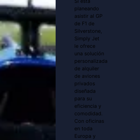
Si está
planeando
asistir al GP
de F1 de
Silverstone,
Simply Jet
le ofrece
una solución
personalizada
de alquiler
de aviones
privados
diseñada
para su
eficiencia y
comodidad.
Con oficinas
en toda
Europa y