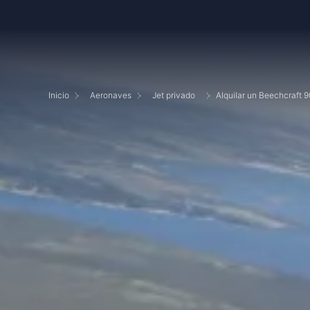
Inicio
Aeronaves
Jet privado
Alquilar un Beechcraft 