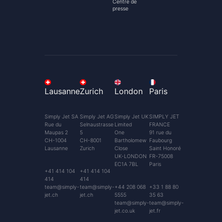
Centre de
presse
Lausanne
Zurich
London
Paris
Simply Jet SA
Simply Jet AG
Simply Jet UK
SIMPLY JET
Rue du
Selnaustrasse
Limited
FRANCE
Maupas 2
5
One
91 rue du
CH-1004
CH-8001
Bartholomew
Faubourg
Lausanne
Zurich
Close
Saint Honoré
UK-LONDON
FR-75008
EC1A 7BL
Paris
+41 414 104
+41 414 104
414
414
team@simply-
team@simply-
+44 208 068
+33 1 88 80
jet.ch
jet.ch
5555
35 63
team@simply-
team@simply-
jet.co.uk
jet.fr