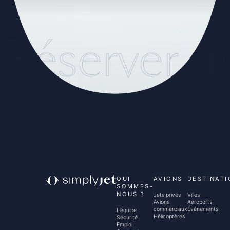
Réserver u
QUI
AVIONS
DESTINATI
SOMMES-
NOUS ?
Jets privés
Villes
Avions
Aéroports
commerciaux
Événements
L’équipe
Hélicoptères
Sécurité
Emploi