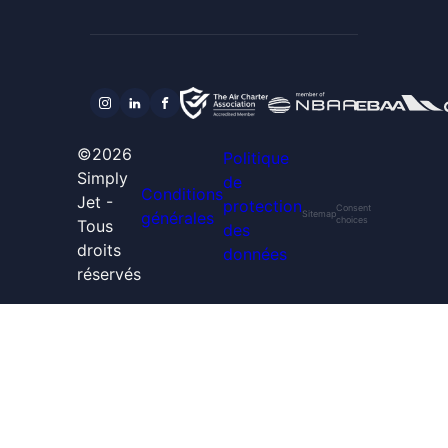
©2026
Politique
Simply
de
Conditions
Jet -
protection
Consent
générales
Sitemap
choices
Tous
des
droits
données
réservés