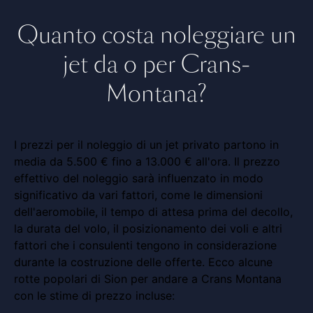
Quanto costa noleggiare un
jet da o per Crans-
Montana?
I prezzi per il noleggio di un jet privato partono in
media da 5.500 € fino a 13.000 € all'ora. Il prezzo
effettivo del noleggio sarà influenzato in modo
significativo da vari fattori, come le dimensioni
dell'aeromobile, il tempo di attesa prima del decollo,
la durata del volo, il posizionamento dei voli e altri
fattori che i consulenti tengono in considerazione
durante la costruzione delle offerte. Ecco alcune
rotte popolari di Sion per andare a Crans Montana
con le stime di prezzo incluse: