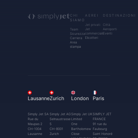
CHI
AEREI
DESTINAZIONI
SIAMO
Jet privati
Città
Jet
Aeroporti
Team
commerciali
Eventi
Sicurezza
Elicotteri
Carriera
Area
stampa
Lausanne
Zurich
London
Paris
Simply Jet SA
Simply Jet AG
Simply Jet UK
SIMPLY JET
Rue du
Selnaustrasse
Limited
FRANCE
Maupas 2
5
One
91 rue du
CH-1004
CH-8001
Bartholomew
Faubourg
Lausanne
Zurich
Close
Saint Honoré