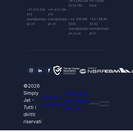
UK-LONDON
FR-75008
EC1A 7BL
Paris
+41 414 104
+41 414 104
414
414
team@simply-
team@simply-
+44 208 068
+33 1 88 80
jet.ch
jet.ch
5555
35 63
team@simply-
team@simply-
jet.co.uk
jet.fr
©2026
Simply
Politica di
Termini e
Jet -
protezione
Consent
condizioni
Sitemap
choices
Tutti i
dei dati
diritti
riservati