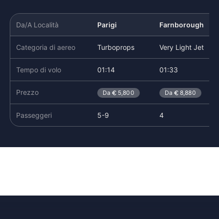
Da/A Località
Parigi
Farnborough
Categoria di aereo
Turboprops
Very Light Jet
Tempo di volo
01:14
01:33
Prezzo
Da
5,800
Da
8,880
Passeggeri
5-9
4