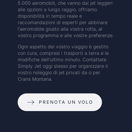
5.000 aeromobili, che vanno dai jet leggeri
alle opzioni a lungo raggio, offriamo
disponibilità in tempo reale e
raccomandazioni di esperti per abbinare
l'aeromobile giusto alla vostra rotta, al
vostro programma e alle vostre preferenze.
Ogni aspetto del vostro viaggio è gestito
con cura, compresi i trasporti a terra e le
modifiche dell'ultimo minuto. Contattate
Simply Jet oggi stesso per organizzare il
vostro noleggio di jet privati da o per
Crans Montana.
PRENOTA UN VOLO