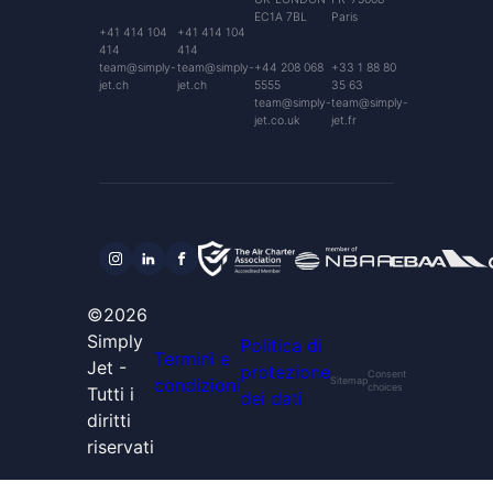
EC1A 7BL
Paris
+41 414 104
+41 414 104
414
414
team@simply-
team@simply-
+44 208 068
+33 1 88 80
jet.ch
jet.ch
5555
35 63
team@simply-
team@simply-
jet.co.uk
jet.fr
©2026
Simply
Politica di
Termini e
Jet -
protezione
Consent
condizioni
Sitemap
choices
Tutti i
dei dati
diritti
riservati