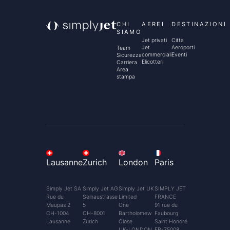
CHI
AEREI
DESTINAZIONI
SIAMO
Jet privati
Città
Jet
Aeroporti
Team
commerciali
Eventi
Sicurezza
Elicotteri
Carriera
Area
stampa
Lausanne
Zurich
London
Paris
Simply Jet SA
Simply Jet AG
Simply Jet UK
SIMPLY JET
Rue du
Selnaustrasse
Limited
FRANCE
Maupas 2
5
One
91 rue du
CH-1004
CH-8001
Bartholomew
Faubourg
Lausanne
Zurich
Close
Saint Honoré
UK-LONDON
FR-75008