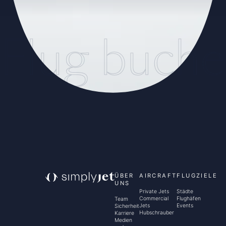
Flug buch
ÜBER
AIRCRAFT
FLUGZIELE
UNS
Private Jets
Städte
Commercial
Flughäfen
Team
Jets
Events
Sicherheit
Hubschrauber
Karriere
Medien