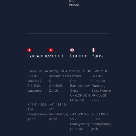
und
Presse
Lausanne
Zurich
London
Paris
Simply Jet SA
Simply Jet AG
Simply Jet UK
SIMPLY JET
Rue du
Selnaustrasse
Limited
FRANCE
Maupas 2
5
One
91 rue du
CH-1004
CH-8001
Bartholomew
Faubourg
Lausanne
Zurich
Close
Saint Honoré
UK-LONDON
FR-75008
EC1A 7BL
Paris
+41 414 104
+41 414 104
414
414
team@simply-
team@simply-
+44 208 068
+33 1 88 80
jet.ch
jet.ch
5555
35 63
team@simply-
team@simply-
jet.co.uk
jet.fr