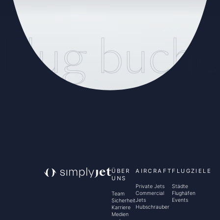
Flug buch
ÜBER
AIRCRAFT
FLUGZIELE
UNS
Private Jets
Städte
Commercial
Flughäfen
Team
Jets
Events
Sicherheit
Hubschrauber
Karriere
Medien