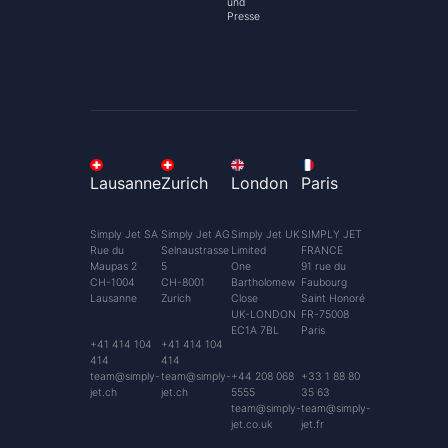
und
Presse
Lausanne
Zurich
London
Paris
Simply Jet SA
Simply Jet AG
Simply Jet UK
SIMPLY JET
Rue du
Selnaustrasse
Limited
FRANCE
Maupas 2
5
One
91 rue du
CH-1004
CH-8001
Bartholomew
Faubourg
Lausanne
Zurich
Close
Saint Honoré
UK-LONDON
FR-75008
EC1A 7BL
Paris
+41 414 104
+41 414 104
414
414
team@simply-
team@simply-
+44 208 068
+33 1 88 80
jet.ch
jet.ch
5555
35 63
team@simply-
team@simply-
jet.co.uk
jet.fr