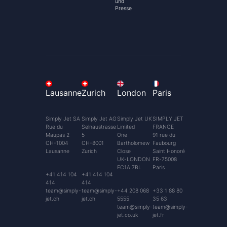
und
Presse
Lausanne
Zurich
London
Paris
Simply Jet SA
Simply Jet AG
Simply Jet UK
SIMPLY JET
Rue du
Selnaustrasse
Limited
FRANCE
Maupas 2
5
One
91 rue du
CH-1004
CH-8001
Bartholomew
Faubourg
Lausanne
Zurich
Close
Saint Honoré
UK-LONDON
FR-75008
EC1A 7BL
Paris
+41 414 104
+41 414 104
414
414
team@simply-
team@simply-
+44 208 068
+33 1 88 80
jet.ch
jet.ch
5555
35 63
team@simply-
team@simply-
jet.co.uk
jet.fr