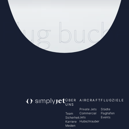
Flug buch
ÜBER
AIRCRAFT
FLUGZIELE
UNS
Private Jets
Städte
Commercial
Flughäfen
Team
Jets
Events
Sicherheit
Hubschrauber
Karriere
Medien