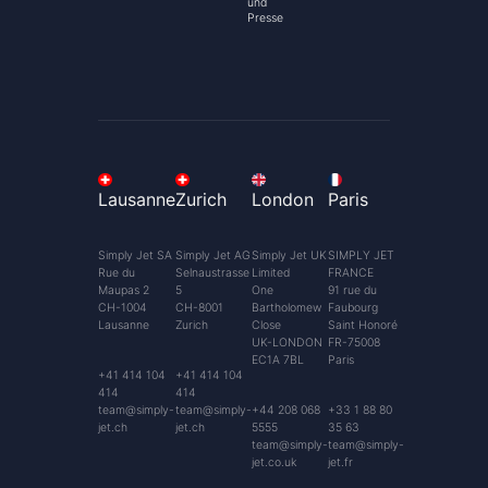
und
Presse
Lausanne
Zurich
London
Paris
Simply Jet SA
Simply Jet AG
Simply Jet UK
SIMPLY JET
Rue du
Selnaustrasse
Limited
FRANCE
Maupas 2
5
One
91 rue du
CH-1004
CH-8001
Bartholomew
Faubourg
Lausanne
Zurich
Close
Saint Honoré
UK-LONDON
FR-75008
EC1A 7BL
Paris
+41 414 104
+41 414 104
414
414
team@simply-
team@simply-
+44 208 068
+33 1 88 80
jet.ch
jet.ch
5555
35 63
team@simply-
team@simply-
jet.co.uk
jet.fr