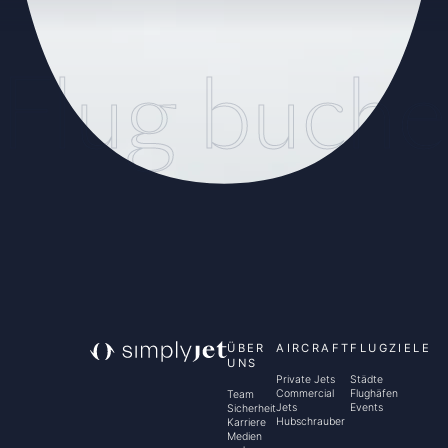
Flug buch
ÜBER
AIRCRAFT
FLUGZIELE
UNS
Private Jets
Städte
Commercial
Flughäfen
Team
Jets
Events
Sicherheit
Hubschrauber
Karriere
Medien