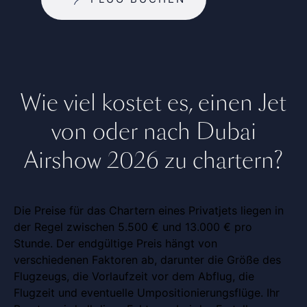
Wie viel kostet es, einen Jet
von oder nach Dubai
Airshow 2026 zu chartern?
Die Preise für das Chartern eines Privatjets liegen in
der Regel zwischen 5.500 € und 13.000 € pro
Stunde. Der endgültige Preis hängt von
verschiedenen Faktoren ab, darunter die Größe des
Flugzeugs, die Vorlaufzeit vor dem Abflug, die
Flugzeit und eventuelle Umpositionierungsflüge. Ihr