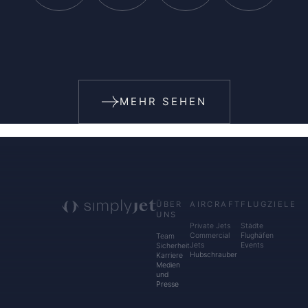
MEHR SEHEN
ÜBER
AIRCRAFT
FLUGZIELE
UNS
Private Jets
Städte
Commercial
Flughäfen
Team
Jets
Events
Sicherheit
Hubschrauber
Karriere
Medien
und
Presse