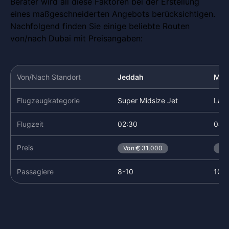
Berater wird all diese Faktoren bei der Erstellung
eines maßgeschneiderten Angebots berücksichtigen.
Nachfolgend finden Sie einige beliebte Routen
von/nach Dubai mit Preisangaben:
Von/Nach Standort
Jeddah
Mum
Flugzeugkategorie
Super Midsize Jet
Larg
Flugzeit
02:30
04:
Preis
Von
31,000
Vo
Passagiere
8-10
10-