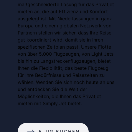
maßgeschneiderte Lösung für das Privatjet
mieten an, die auf Effizienz und Komfort
ausgelegt ist. Mit Niederlassungen in ganz
Europa und einem globalen Netzwerk von
Partnern stellen wir sicher, dass Ihre Reise
gut koordiniert wird, damit sie in Ihren
spezifischen Zeitplan passt. Unsere Flotte
von über 5.000 Flugzeugen, von Light Jets
bis hin zu Langstreckenflugzeugen, bietet
Ihnen die Flexibilität, das beste Flugzeug
für Ihre Bedürfnisse und Reisezeiten zu
wählen. Wenden Sie sich noch heute an uns
und entdecken Sie die Welt der
Möglichkeiten, die Ihnen das Privatjet
mieten mit Simply Jet bietet.
FLUG BUCHEN