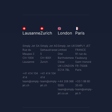
Lausanne
Zurich
London
Paris
Simply Jet SA
Simply Jet AG
Simply Jet UK
SIMPLY JET
Rue du
Selnaustrasse
Limited
FRANCE
Maupas 2
5
One
91 rue du
CH-1004
CH-8001
Bartholomew
Faubourg
Lausanne
Zurich
Close
Saint Honoré
UK-LONDON
FR-75008
EC1A 7BL
Paris
+41 414 104
+41 414 104
414
414
team@simply-
team@simply-
+44 208 068
+33 1 88 80
jet.ch
jet.ch
5555
35 63
team@simply-
team@simply-
jet.co.uk
jet.fr