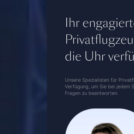
Ihr engagier
Privatflugze
die Uhr verf
Unsere Spezialisten für Privat
Verfügung, um Sie bei jedem Sc
Fragen zu beantworten.