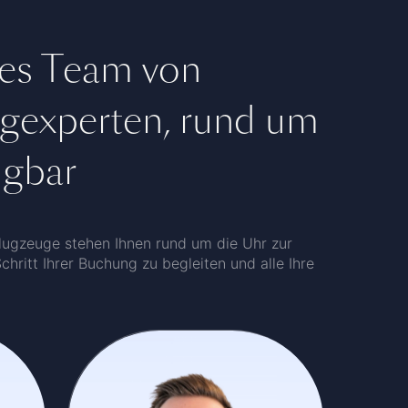
tes Team von
ugexperten, rund um
ügbar
flugzeuge stehen Ihnen rund um die Uhr zur
hritt Ihrer Buchung zu begleiten und alle Ihre