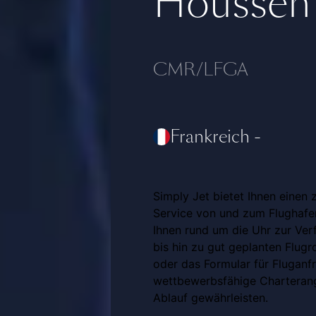
Houssen
CMR/LFGA
Frankreich
-
Simply Jet bietet Ihnen einen 
Service von und zum Flughafe
Ihnen rund um die Uhr zur Ver
bis hin zu gut geplanten Flugr
oder das Formular für Fluganf
wettbewerbsfähige Charterange
Ablauf gewährleisten.