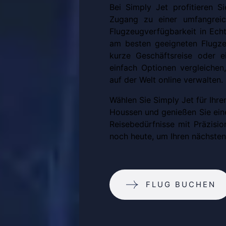
Bei Simply Jet profitieren 
Zugang zu einer umfangreic
Flugzeugverfügbarkeit in Echt
am besten geeigneten Flugz
kurze Geschäftsreise oder e
einfach Optionen vergleichen
auf der Welt online verwalten.
Wählen Sie Simply Jet für Ihr
Houssen und genießen Sie eine
Reisebedürfnisse mit Präzision
noch heute, um Ihren nächsten
FLUG BUCHEN