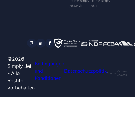
team@simply-
team@simply-
jet.co.uk
jet.fr
©2026
Bedingungen
Simply Jet
und
Datenschutzpolitik
Consent
- Alle
Sitemap
choices
Konditionen
Rechte
vorbehalten