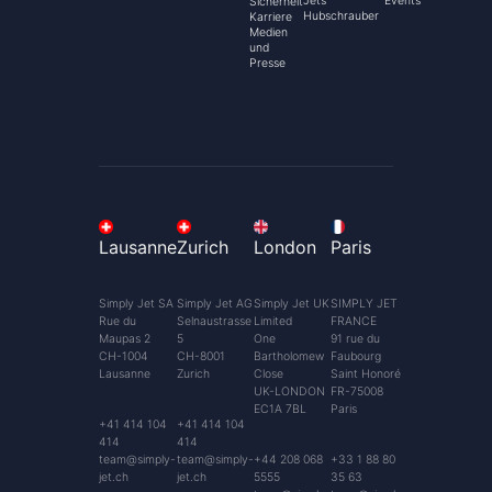
Jets
Events
Sicherheit
Hubschrauber
Karriere
Medien
und
Presse
Lausanne
Zurich
London
Paris
Simply Jet SA
Simply Jet AG
Simply Jet UK
SIMPLY JET
Rue du
Selnaustrasse
Limited
FRANCE
Maupas 2
5
One
91 rue du
CH-1004
CH-8001
Bartholomew
Faubourg
Lausanne
Zurich
Close
Saint Honoré
UK-LONDON
FR-75008
EC1A 7BL
Paris
+41 414 104
+41 414 104
414
414
team@simply-
team@simply-
+44 208 068
+33 1 88 80
jet.ch
jet.ch
5555
35 63