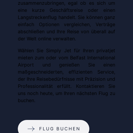
zusammenzubringen, egal ob es sich um
eine kurze Geschäftsreise oder einen
Langstreckenflug handelt. Sie können ganz
einfach Optionen vergleichen, Verträge
abschließen und Ihre Reise von überall auf
der Welt online verwalten.
Wählen Sie Simply Jet für Ihren privatjet
mieten zum oder vom Belfast International
Airport und genießen Sie einen
maßgeschneiderten, effizienten Service,
der Ihre Reisebedürfnisse mit Präzision und
Professionalität erfüllt. Kontaktieren Sie
uns noch heute, um Ihren nächsten Flug zu
buchen.
FLUG BUCHEN