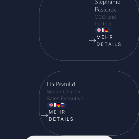
Stéphanie
Pastorek
CCO und
Partner
MEHR
DETAILS
Ilia Pevtulidi
Senior Charter
Sales Executive
MEHR
DETAILS