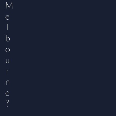
M
e
l
b
o
u
r
n
e
?