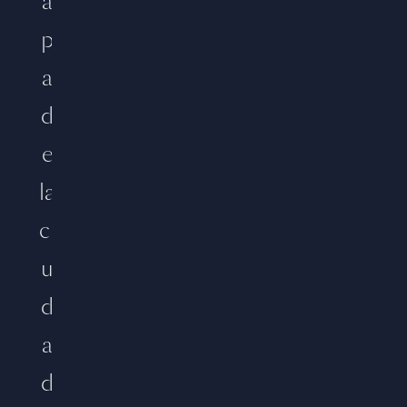
a
p
a
d
e
la
ci
u
d
a
d