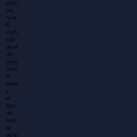
euros
por
hora.
El
coste
real
depende
de
factores
como
el
tamaño
y
el
tipo
de
avión,
la
duración