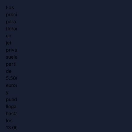
Los
precios
para
fletar
un
jet
privado
suelen
partir
de
5.500
euros
y
pueden
llegar
hasta
los
13.000