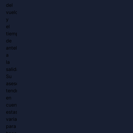
del
vuelo
y
el
tiempo
de
antelación
a
la
salida.
Su
asesor
tendrá
en
cuenta
estas
variables
para