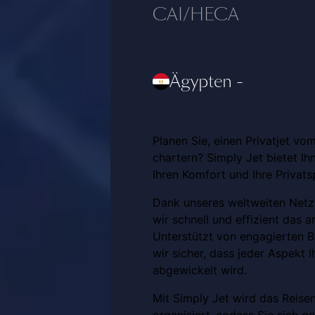
CAI/HECA
Ägypten
-
Planen Sie, einen Privatjet vo
chartern? Simply Jet bietet Ih
Ihren Komfort und Ihre Privatsp
Dank unseres weltweiten Netz
wir schnell und effizient das 
Unterstützt von engagierten Be
wir sicher, dass jeder Aspekt 
abgewickelt wird.
Mit Simply Jet wird das Reise
organisiert, sodass Sie sich g