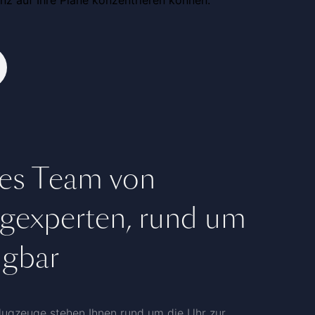
tes Team von
ugexperten, rund um
ügbar
flugzeuge stehen Ihnen rund um die Uhr zur